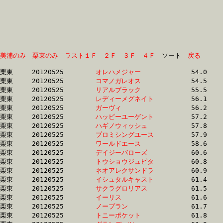
美浦のみ
栗東のみ
ラスト１Ｆ
２Ｆ
３Ｆ
４Ｆ
　ソート　
戻る
栗東	20120525	
オレハメジャー　　
		54.0 	-	39.8 	-	26.0 	-	12.8

栗東	20120525	
コマノガレオス　　
		54.5 	-	39.4 	-	25.1 	-	12.4

栗東	20120525	
リアルブラック　　
		55.5 	-	40.2 	-	26.1 	-	12.9

栗東	20120525	
レディーメグネイト
		56.1 	-	40.9 	-	26.6 	-	13.0

栗東	20120525	
ガーヴィ　　　　　
		56.2 	-	41.0 	-	26.8 	-	12.9

栗東	20120525	
ハッピーユーゲント
		57.2 	-	40.9 	-	26.4 	-	13.2

栗東	20120525	
ハギノウィッシュ　
		57.8 	-	42.3 	-	27.2 	-	13.2

栗東	20120525	
プロミシングユース
		57.9 	-	43.0 	-	27.9 	-	13.6

栗東	20120525	
ワールドエース　　
		58.6 	-	43.3 	-	28.1 	-	13.9

栗東	20120525	
デイジーバローズ　
		60.6 	-	45.0 	-	30.7 	-	15.4

栗東	20120525	
トウショウジュピタ
		60.8 	-	44.1 	-	28.6 	-	13.8

栗東	20120525	
ネオアレクサンドラ
		60.9 	-	44.9 	-	29.3 	-	14.7

栗東	20120525	
イシュタルキャスト
		61.4 	-	45.8 	-	31.0 	-	15.8

栗東	20120525	
サクラグロリアス　
		61.5 	-	45.3 	-	29.8 	-	14.8

栗東	20120525	
イーリス　　　　　
		61.6 	-	44.8 	-	29.3 	-	14.4

栗東	20120525	
ノープラン　　　　
		61.7 	-	45.4 	-	29.9 	-	14.7

栗東	20120525	
トニーポケット　　
		61.8 	-	45.3 	-	30.4 	-	15.1
