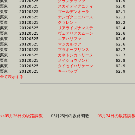
栗東	20120525	
グランデッツァ　　
		61.9 	-	46.4 	-	30.6 	-	15.1

栗東	20120525	
スカイディグニティ
		62.0 	-	45.8 	-	29.9 	-	14.9

栗東	20120525	
ゴールデンオーラ　
		62.1 	-	45.8 	-	30.3 	-	15.0

栗東	20120525	
ナンゴクユニバース
		62.1 	-	46.8 	-	31.8 	-	16.4

栗東	20120525	
クラレント　　　　
		62.2 	-	46.0 	-	30.7 	-	15.5

栗東	20120525	
リアライズナマステ
		62.4 	-	46.1 	-	30.1 	-	14.8

栗東	20120525	
ヴェアリアスムーン
		62.6 	-	44.9 	-	29.3 	-	15.0

栗東	20120525	
エアハリファ　　　
		62.6 	-	45.2 	-	30.0 	-	14.8

栗東	20120525	
マジカルツアー　　
		62.6 	-	47.2 	-	31.4 	-	15.2

栗東	20120525	
ブラボープリンス　
		62.7 	-	45.4 	-	30.4 	-	15.1

栗東	20120525	
カネトシカトリーヌ
		62.7 	-	47.0 	-	31.7 	-	16.2

栗東	20120525	
メイショウゾンビ　
		62.8 	-	47.0 	-	31.9 	-	16.1

栗東	20120525	
タイセイハリケーン
		62.9 	-	46.1 	-	30.7 	-	15.5

栗東	20120525	
キーパップ　　　　
全て表示する
<<05月26日の坂路調教
05月25日の坂路調教
05月24日の坂路調教