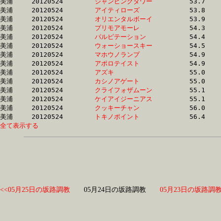
美浦	20120524	
ジャンピングタワー
		53.7 	-	39.3 	-	25.8 	-	13.1

美浦	20120524	
アイティローズ　　
		53.8 	-	38.5 	-	24.5 	-	12.1

美浦	20120524	
オリエンタルボーイ
		53.9 	-	39.5 	-	26.5 	-	13.6

美浦	20120524	
プリモアモーレ　　
		54.3 	-	39.7 	-	26.2 	-	13.2

美浦	20120524	
パルピテーション　
		54.4 	-	39.7 	-	25.6 	-	12.5

美浦	20120524	
ウォーショースキー
		54.5 	-	39.6 	-	25.9 	-	13.0

美浦	20120524	
マホウノランプ　　
		54.9 	-	39.9 	-	25.9 	-	12.2

美浦	20120524	
アポロテイスト　　
		54.9 	-	39.4 	-	25.5 	-	12.7

美浦	20120524	
アズキ　　　　　　
		55.0 	-	40.1 	-	26.2 	-	13.2

美浦	20120524	
カシノアゲート　　
		55.0 	-	40.0 	-	26.3 	-	12.4

美浦	20120524	
クライフォザムーン
		55.1 	-	40.4 	-	26.7 	-	12.9

美浦	20120524	
ケイアイジーニアス
		55.1 	-	40.1 	-	26.7 	-	12.9

美浦	20120524	
クッキーチャン　　
		56.0 	-	40.6 	-	26.4 	-	13.2

美浦	20120524	
トキノポイント　　
全て表示する
<<05月25日の坂路調教
05月24日の坂路調教
05月23日の坂路調教