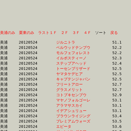
美浦のみ
栗東のみ
ラスト１Ｆ
２Ｆ
３Ｆ
４Ｆ
　ソート　
戻る
美浦	20120524	
ジルニトラ　　　　
		51.1 	-	37.7 	-	25.2 	-	12.8

美浦	20120524	
ベルウッドテンプウ
		52.2 	-	37.7 	-	25.0 	-	12.7

美浦	20120524	
モルフェフォレスト
		52.2 	-	38.6 	-	25.6 	-	12.5

美浦	20120524	
イルポスティーノ　
		52.3 	-	38.7 	-	25.8 	-	12.9

美浦	20120524	
ステップアヘッド　
		52.4 	-	38.9 	-	26.4 	-	13.6

美浦	20120524	
トーセンブリザード
		52.5 	-	38.1 	-	25.0 	-	12.6

美浦	20120524	
ヤマタケデヒア　　
		52.5 	-	38.8 	-	25.4 	-	12.7

美浦	20120524	
キャプテンジャパン
		52.5 	-	38.1 	-	25.4 	-	13.1

美浦	20120524	
フリートアロー　　
		52.7 	-	38.3 	-	25.0 	-	11.8

美浦	20120524	
グラスメリット　　
		52.7 	-	39.0 	-	26.4 	-	13.6

美浦	20120524	
コトブキセンプウ　
		52.9 	-	37.6 	-	24.4 	-	12.3

美浦	20120524	
マヤノフォルゴーレ
		53.1 	-	38.3 	-	24.8 	-	0.0 

美浦	20120524	
アラマサスカイ　　
		53.1 	-	37.9 	-	24.7 	-	12.7

美浦	20120524	
イデアシュリュー　
		53.1 	-	38.4 	-	25.5 	-	12.9

美浦	20120524	
ブラウンライジング
		53.4 	-	37.7 	-	25.1 	-	13.0

美浦	20120524	
プレミアムウォーズ
		53.5 	-	39.0 	-	25.5 	-	12.5

美浦	20120524	
エビータ　　　　　
		53.6 	-	39.0 	-	25.3 	-	12.8
