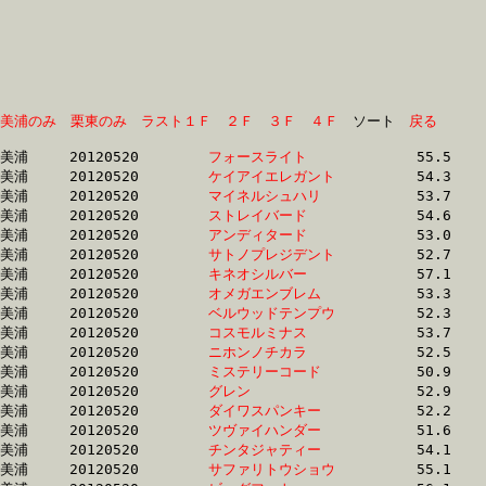
美浦のみ
栗東のみ
ラスト１Ｆ
２Ｆ
３Ｆ
４Ｆ
　ソート　
戻る
美浦	20120520	
フォースライト　　
		55.5 	-	40.5 	-	25.7 	-	12.2

美浦	20120520	
ケイアイエレガント
		54.3 	-	38.9 	-	25.0 	-	12.3

美浦	20120520	
マイネルシュハリ　
		53.7 	-	39.4 	-	25.8 	-	12.3

美浦	20120520	
ストレイバード　　
		54.6 	-	38.9 	-	24.3 	-	12.3

美浦	20120520	
アンディタード　　
		53.0 	-	37.9 	-	24.5 	-	12.4

美浦	20120520	
サトノプレジデント
		52.7 	-	38.3 	-	24.6 	-	12.4

美浦	20120520	
キネオシルバー　　
		57.1 	-	41.0 	-	26.1 	-	12.5

美浦	20120520	
オメガエンブレム　
		53.3 	-	38.0 	-	24.6 	-	12.5

美浦	20120520	
ベルウッドテンプウ
		52.3 	-	38.2 	-	25.1 	-	12.6

美浦	20120520	
コスモルミナス　　
		53.7 	-	38.5 	-	24.9 	-	12.6

美浦	20120520	
ニホンノチカラ　　
		52.5 	-	38.6 	-	25.3 	-	12.7

美浦	20120520	
ミステリーコード　
		50.9 	-	37.3 	-	24.6 	-	12.7

美浦	20120520	
グレン　　　　　　
		52.9 	-	38.4 	-	25.2 	-	12.7

美浦	20120520	
ダイワスパンキー　
		52.2 	-	37.8 	-	25.1 	-	12.8

美浦	20120520	
ツヴァイハンダー　
		51.6 	-	37.7 	-	24.8 	-	12.8

美浦	20120520	
チンタジャティー　
		54.1 	-	40.2 	-	26.3 	-	12.8

美浦	20120520	
サファリトウショウ
		55.1 	-	38.8 	-	25.0 	-	12.9
