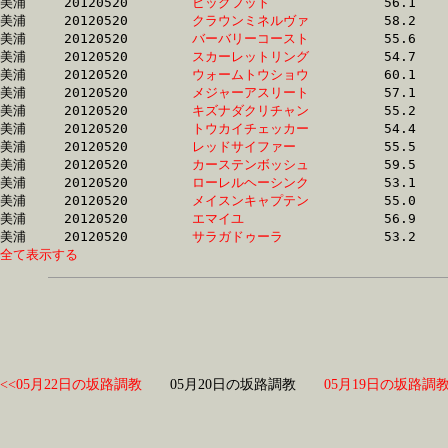
美浦	20120520	
ビッグフット　　　
		56.1 	-	40.4 	-	26.3 	-	12.9

美浦	20120520	
クラウンミネルヴァ
		58.2 	-	40.1 	-	25.7 	-	12.9

美浦	20120520	
バーバリーコースト
		55.6 	-	39.0 	-	25.0 	-	12.9

美浦	20120520	
スカーレットリング
		54.7 	-	39.9 	-	26.5 	-	12.9

美浦	20120520	
ウォームトウショウ
		60.1 	-	43.1 	-	27.1 	-	12.9

美浦	20120520	
メジャーアスリート
		57.1 	-	41.0 	-	26.3 	-	12.9

美浦	20120520	
キズナダクリチャン
		55.2 	-	40.5 	-	26.4 	-	12.9

美浦	20120520	
トウカイチェッカー
		54.4 	-	40.1 	-	26.6 	-	13.0

美浦	20120520	
レッドサイファー　
		55.5 	-	40.3 	-	26.2 	-	13.0

美浦	20120520	
カーステンボッシュ
		59.5 	-	42.7 	-	27.0 	-	13.1

美浦	20120520	
ローレルヘーシンク
		53.1 	-	38.3 	-	25.3 	-	13.1

美浦	20120520	
メイスンキャプテン
		55.0 	-	39.6 	-	25.5 	-	13.1

美浦	20120520	
エマイユ　　　　　
		56.9 	-	40.9 	-	26.6 	-	13.1

美浦	20120520	
サラガドゥーラ　　
全て表示する
<<05月22日の坂路調教
05月20日の坂路調教
05月19日の坂路調教