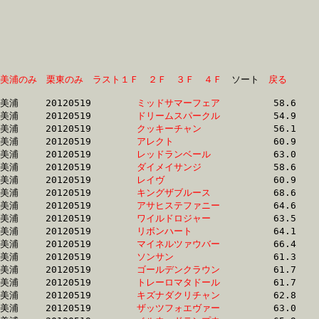
美浦のみ
栗東のみ
ラスト１Ｆ
２Ｆ
３Ｆ
４Ｆ
　ソート　
戻る
美浦	20120519	
ミッドサマーフェア
		58.6 	-	41.0 	-	25.5 	-	12.1

美浦	20120519	
ドリームスパークル
		54.9 	-	39.9 	-	25.6 	-	12.7

美浦	20120519	
クッキーチャン　　
		56.1 	-	40.6 	-	26.2 	-	12.7

美浦	20120519	
アレクト　　　　　
		60.9 	-	43.3 	-	27.9 	-	13.4

美浦	20120519	
レッドランベール　
		63.0 	-	46.4 	-	30.2 	-	13.9

美浦	20120519	
ダイメイサンジ　　
		58.6 	-	43.5 	-	28.7 	-	14.2

美浦	20120519	
レイヴ　　　　　　
		60.9 	-	45.6 	-	29.4 	-	14.3

美浦	20120519	
キングザブルース　
		68.6 	-	49.2 	-	31.3 	-	14.6

美浦	20120519	
アサヒステファニー
		64.6 	-	46.7 	-	30.5 	-	14.9

美浦	20120519	
ワイルドロジャー　
		63.5 	-	46.8 	-	30.6 	-	15.0

美浦	20120519	
リボンハート　　　
		64.1 	-	47.1 	-	30.7 	-	15.0

美浦	20120519	
マイネルツァウバー
		66.4 	-	47.2 	-	30.4 	-	15.0

美浦	20120519	
ソンサン　　　　　
		61.3 	-	45.6 	-	30.5 	-	15.1

美浦	20120519	
ゴールデンクラウン
		61.7 	-	45.5 	-	30.2 	-	15.1

美浦	20120519	
トレーロマタドール
		61.7 	-	45.8 	-	30.4 	-	15.1

美浦	20120519	
キズナダクリチャン
		62.8 	-	46.3 	-	30.1 	-	15.1

美浦	20120519	
ザッツフォエヴァー
		63.0 	-	46.7 	-	30.8 	-	15.1
