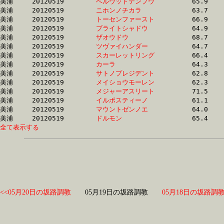
美浦	20120519	
ベルウッドテンプウ
		65.9 	-	48.4 	-	31.6 	-	15.2

美浦	20120519	
ニホンノチカラ　　
		63.7 	-	47.1 	-	31.3 	-	15.2

美浦	20120519	
トーセンファースト
		66.9 	-	48.4 	-	31.3 	-	15.2

美浦	20120519	
ブライトシャドウ　
		64.9 	-	47.4 	-	30.9 	-	15.2

美浦	20120519	
ザオウドウ　　　　
		68.7 	-	50.6 	-	33.7 	-	15.3

美浦	20120519	
ツヴァイハンダー　
		64.7 	-	47.5 	-	30.8 	-	15.4

美浦	20120519	
スカーレットリング
		66.4 	-	48.7 	-	31.8 	-	15.4

美浦	20120519	
カーラ　　　　　　
		64.3 	-	47.2 	-	30.8 	-	15.4

美浦	20120519	
サトノプレジデント
		62.8 	-	46.6 	-	31.2 	-	15.5

美浦	20120519	
メイショウモーレン
		62.3 	-	46.4 	-	30.6 	-	15.5

美浦	20120519	
メジャーアスリート
		71.5 	-	51.6 	-	32.2 	-	15.5

美浦	20120519	
イルポスティーノ　
		61.1 	-	45.8 	-	30.8 	-	15.5

美浦	20120519	
マウントゼンノエ　
		64.0 	-	47.3 	-	31.4 	-	15.6

美浦	20120519	
ドルモン　　　　　
全て表示する
<<05月20日の坂路調教
05月19日の坂路調教
05月18日の坂路調教