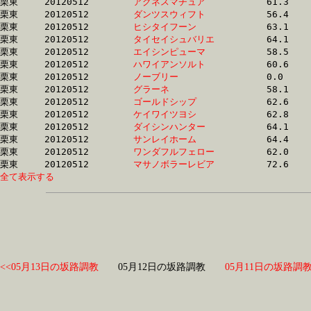
栗東	20120512	
アグネスマチュア　
		61.3 	-	44.2 	-	28.6 	-	14.1

栗東	20120512	
ダンツスウィフト　
		56.4 	-	0.0 	-	27.7 	-	14.2

栗東	20120512	
ヒシタイフーン　　
		63.1 	-	46.0 	-	30.3 	-	14.2

栗東	20120512	
タイセイシュバリエ
		64.1 	-	46.6 	-	29.8 	-	14.3

栗東	20120512	
エイシンピューマ　
		58.5 	-	42.5 	-	28.3 	-	14.4

栗東	20120512	
ハワイアンソルト　
		60.6 	-	44.2 	-	28.8 	-	14.4

栗東	20120512	
ノーブリー　　　　
		0.0 	-	45.9 	-	30.4 	-	14.5

栗東	20120512	
グラーネ　　　　　
		58.1 	-	43.1 	-	28.7 	-	14.5

栗東	20120512	
ゴールドシップ　　
		62.6 	-	44.8 	-	29.1 	-	14.6

栗東	20120512	
ケイワイツヨシ　　
		62.8 	-	45.3 	-	29.2 	-	14.7

栗東	20120512	
ダイシンハンター　
		64.1 	-	46.2 	-	30.4 	-	14.8

栗東	20120512	
サンレイホーム　　
		64.4 	-	46.9 	-	30.4 	-	14.8

栗東	20120512	
ワンダフルフェロー
		62.0 	-	45.6 	-	30.1 	-	14.8

栗東	20120512	
マサノボラーレビア
全て表示する
<<05月13日の坂路調教
05月12日の坂路調教
05月11日の坂路調教