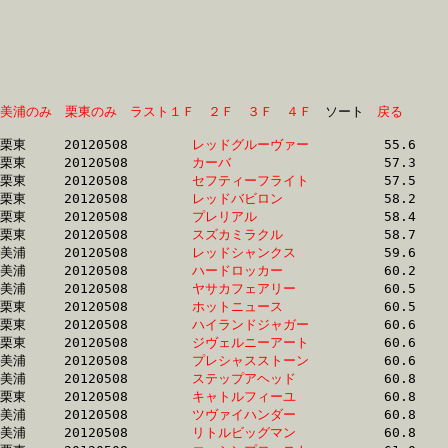
美浦のみ
栗東のみ
ラスト１Ｆ
２Ｆ
３Ｆ
４Ｆ
　ソート　
戻る
栗東	20120508	
レッドグルーヴァー
		55.6 	-	41.4 	-	27.9 	-	14.4

栗東	20120508	
カーバ　　　　　　
		57.3 	-	43.2 	-	28.8 	-	14.1

栗東	20120508	
セフティーフライト
		57.5 	-	42.0 	-	28.2 	-	14.1

栗東	20120508	
レッドバビロン　　
		58.2 	-	43.1 	-	0.0 	-	14.1

栗東	20120508	
プレリアル　　　　
		58.4 	-	0.0 	-	28.1 	-	13.6

栗東	20120508	
スズカミラクル　　
		58.7 	-	44.3 	-	29.2 	-	14.9

美浦	20120508	
レッドシャンクス　
		59.6 	-	43.9 	-	29.4 	-	14.5

美浦	20120508	
ハードロッカー　　
		60.2 	-	45.6 	-	30.8 	-	15.4

美浦	20120508	
ヤサカフェアリー　
		60.5 	-	45.2 	-	30.1 	-	14.8

栗東	20120508	
ホットニュース　　
		60.5 	-	44.8 	-	29.7 	-	15.2

栗東	20120508	
ハイランドジャガー
		60.6 	-	45.4 	-	30.9 	-	15.8

栗東	20120508	
ジヴェルニーアート
		60.6 	-	44.3 	-	28.8 	-	14.0

美浦	20120508	
プレシャスストーン
		60.6 	-	45.1 	-	30.3 	-	15.2

美浦	20120508	
ステップアヘッド　
		60.8 	-	45.8 	-	30.8 	-	15.7

栗東	20120508	
キャトルフィーユ　
		60.8 	-	44.9 	-	29.9 	-	15.1

美浦	20120508	
ツヴァイハンダー　
		60.8 	-	45.1 	-	29.7 	-	14.6

美浦	20120508	
リトルビッグマン　
		60.8 	-	45.3 	-	29.9 	-	14.8
