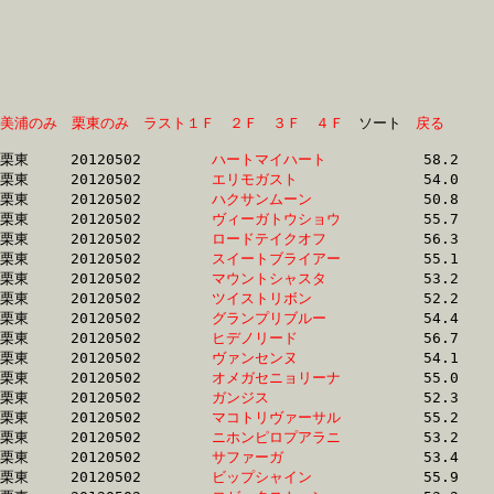
美浦のみ
栗東のみ
ラスト１Ｆ
２Ｆ
３Ｆ
４Ｆ
　ソート　
戻る
栗東	20120502	
ハートマイハート　
		58.2 	-	41.7 	-	26.1 	-	12.0

栗東	20120502	
エリモガスト　　　
		54.0 	-	39.2 	-	25.0 	-	12.0

栗東	20120502	
ハクサンムーン　　
		50.8 	-	0.0 	-	23.9 	-	12.1

栗東	20120502	
ヴィーガトウショウ
		55.7 	-	40.2 	-	25.6 	-	12.1

栗東	20120502	
ロードテイクオフ　
		56.3 	-	40.6 	-	25.1 	-	12.1

栗東	20120502	
スイートブライアー
		55.1 	-	39.8 	-	25.4 	-	12.2

栗東	20120502	
マウントシャスタ　
		53.2 	-	39.1 	-	25.4 	-	12.2

栗東	20120502	
ツイストリボン　　
		52.2 	-	37.4 	-	24.6 	-	12.2

栗東	20120502	
グランプリブルー　
		54.4 	-	39.0 	-	25.0 	-	12.2

栗東	20120502	
ヒデノリード　　　
		56.7 	-	40.9 	-	25.4 	-	12.2

栗東	20120502	
ヴァンセンヌ　　　
		54.1 	-	38.9 	-	24.8 	-	12.2

栗東	20120502	
オメガセニョリーナ
		55.0 	-	39.1 	-	25.4 	-	12.2

栗東	20120502	
ガンジス　　　　　
		52.3 	-	37.7 	-	24.4 	-	12.3

栗東	20120502	
マコトリヴァーサル
		55.2 	-	39.8 	-	25.6 	-	12.3

栗東	20120502	
ニホンピロプアラニ
		53.2 	-	38.5 	-	25.0 	-	12.3

栗東	20120502	
サファーガ　　　　
		53.4 	-	39.3 	-	25.4 	-	12.3

栗東	20120502	
ビップシャイン　　
		55.9 	-	39.9 	-	26.0 	-	12.4
