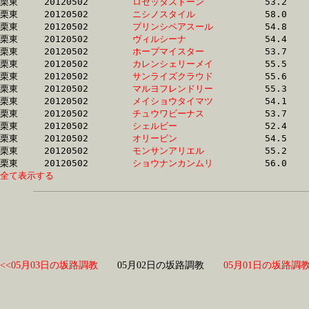
栗東	20120502	
ロゼッタストーン　
		53.2 	-	38.5 	-	25.0 	-	12.4

栗東	20120502	
ニシノスタイル　　
		58.0 	-	41.0 	-	26.8 	-	12.4

栗東	20120502	
プリンシペアスール
		54.8 	-	39.7 	-	26.2 	-	12.4

栗東	20120502	
ヴィルシーナ　　　
		54.4 	-	39.8 	-	0.0 	-	12.4

栗東	20120502	
ホープマイスター　
		53.7 	-	38.4 	-	24.8 	-	12.4

栗東	20120502	
カレンシェリーメイ
		55.5 	-	40.5 	-	25.9 	-	12.4

栗東	20120502	
サンライズクラウド
		55.6 	-	40.7 	-	26.1 	-	12.4

栗東	20120502	
マルヨフレンドリー
		55.3 	-	39.5 	-	25.4 	-	12.4

栗東	20120502	
メイショウタイマツ
		54.1 	-	38.9 	-	25.1 	-	12.4

栗東	20120502	
チュウワビーナス　
		53.7 	-	39.2 	-	25.5 	-	12.4

栗東	20120502	
シェルビー　　　　
		52.4 	-	38.4 	-	25.3 	-	12.4

栗東	20120502	
オリービン　　　　
		54.5 	-	39.5 	-	25.6 	-	12.4

栗東	20120502	
モンサンアリエル　
		55.2 	-	39.9 	-	25.7 	-	12.4

栗東	20120502	
ショウナンカンムリ
全て表示する
<<05月03日の坂路調教
05月02日の坂路調教
05月01日の坂路調教