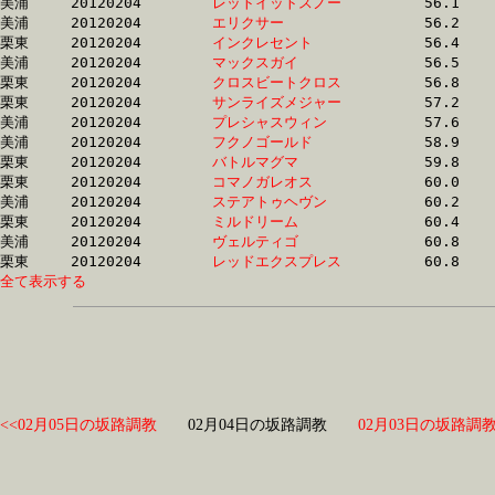
美浦	20120204	
レットイットスノー
		56.1 	-	40.9 	-	26.4 	-	12.9

美浦	20120204	
エリクサー　　　　
		56.2 	-	40.9 	-	26.6 	-	13.0

栗東	20120204	
インクレセント　　
		56.4 	-	41.0 	-	27.5 	-	14.0

美浦	20120204	
マックスガイ　　　
		56.5 	-	41.5 	-	26.9 	-	13.1

栗東	20120204	
クロスビートクロス
		56.8 	-	42.3 	-	27.8 	-	13.9

栗東	20120204	
サンライズメジャー
		57.2 	-	42.3 	-	27.8 	-	13.9

美浦	20120204	
プレシャスウィン　
		57.6 	-	42.2 	-	27.2 	-	13.4

美浦	20120204	
フクノゴールド　　
		58.9 	-	43.7 	-	29.4 	-	14.3

栗東	20120204	
バトルマグマ　　　
		59.8 	-	44.8 	-	29.5 	-	15.0

栗東	20120204	
コマノガレオス　　
		60.0 	-	44.7 	-	29.7 	-	14.7

美浦	20120204	
ステアトゥヘヴン　
		60.2 	-	44.5 	-	29.4 	-	14.5

栗東	20120204	
ミルドリーム　　　
		60.4 	-	44.6 	-	29.1 	-	14.4

美浦	20120204	
ヴェルティゴ　　　
		60.8 	-	45.0 	-	30.5 	-	14.8

栗東	20120204	
レッドエクスプレス
全て表示する
<<02月05日の坂路調教
02月04日の坂路調教
02月03日の坂路調教