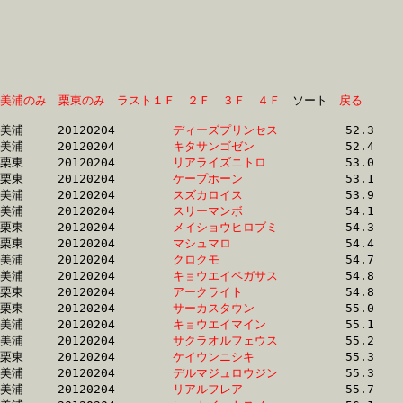
美浦のみ
栗東のみ
ラスト１Ｆ
２Ｆ
３Ｆ
４Ｆ
　ソート　
戻る
美浦	20120204	
ディーズプリンセス
		52.3 	-	37.8 	-	24.7 	-	12.4

美浦	20120204	
キタサンゴゼン　　
		52.4 	-	37.9 	-	24.8 	-	12.4

栗東	20120204	
リアライズニトロ　
		53.0 	-	38.5 	-	25.3 	-	12.4

栗東	20120204	
ケープホーン　　　
		53.1 	-	38.4 	-	25.3 	-	12.7

美浦	20120204	
スズカロイス　　　
		53.9 	-	39.0 	-	25.1 	-	12.2

美浦	20120204	
スリーマンボ　　　
		54.1 	-	39.1 	-	25.2 	-	12.4

栗東	20120204	
メイショウヒロブミ
		54.3 	-	39.5 	-	26.3 	-	13.2

栗東	20120204	
マシュマロ　　　　
		54.4 	-	38.8 	-	24.8 	-	12.4

美浦	20120204	
クロクモ　　　　　
		54.7 	-	40.1 	-	26.4 	-	13.0

美浦	20120204	
キョウエイペガサス
		54.8 	-	40.2 	-	26.5 	-	13.1

栗東	20120204	
アークライト　　　
		54.8 	-	40.5 	-	27.2 	-	13.7

栗東	20120204	
サーカスタウン　　
		55.0 	-	40.6 	-	27.3 	-	13.7

美浦	20120204	
キョウエイマイン　
		55.1 	-	39.1 	-	25.6 	-	12.7

美浦	20120204	
サクラオルフェウス
		55.2 	-	39.9 	-	26.4 	-	13.3

栗東	20120204	
ケイウンニシキ　　
		55.3 	-	40.7 	-	27.0 	-	13.5

美浦	20120204	
デルマジュロウジン
		55.3 	-	39.9 	-	26.5 	-	13.3

美浦	20120204	
リアルフレア　　　
		55.7 	-	40.8 	-	26.4 	-	12.9
