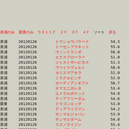
美浦のみ
栗東のみ
ラスト１Ｆ
２Ｆ
３Ｆ
４Ｆ
　ソート　
戻る
美浦	20120126	
トウショウバラード
		54.3 	-	36.0 	-	23.8 	-	12.2

美浦	20120126	
トーセンプラネット
		55.6 	-	36.6 	-	23.9 	-	12.0

美浦	20120126	
ヴィンドランダ　　
		56.8 	-	36.9 	-	24.1 	-	12.2

美浦	20120126	
エクスプローラー　
		51.0 	-	37.2 	-	24.6 	-	12.6

美浦	20120126	
ジャストザハピネス
		51.3 	-	37.5 	-	24.9 	-	12.9

美浦	20120126	
ヴァイスヴェルト　
		50.9 	-	37.7 	-	25.0 	-	12.5

美浦	20120126	
カリスマアキラ　　
		51.0 	-	38.0 	-	25.2 	-	12.5

美浦	20120126	
ミラクルピッチ　　
		52.0 	-	38.2 	-	26.3 	-	13.5

美浦	20120126	
ガーディアンギフト
		56.7 	-	38.5 	-	25.1 	-	12.4

美浦	20120126	
オマエニホレタ　　
		53.4 	-	38.6 	-	25.5 	-	12.9

美浦	20120126	
エメラルポケット　
		54.0 	-	38.6 	-	25.3 	-	12.8

美浦	20120126	
ディアフリーダム　
		54.6 	-	38.8 	-	25.4 	-	12.7

栗東	20120126	
ドラゴンエッグ　　
		53.0 	-	38.8 	-	26.2 	-	13.2

美浦	20120126	
ディアワイズマン　
		54.2 	-	38.9 	-	25.4 	-	12.7

美浦	20120126	
サンマルジャパン　
		53.9 	-	38.9 	-	25.4 	-	12.8

美浦	20120126	
サンマルダーム　　
		54.0 	-	38.9 	-	25.4 	-	12.8

美浦	20120126	
スズノライジン　　
		55.4 	-	39.1 	-	25.1 	-	12.0
