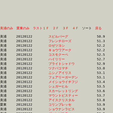
美浦のみ
栗東のみ
ラスト１Ｆ
２Ｆ
３Ｆ
４Ｆ
　ソート　
戻る
美浦	20120122	
スピルバーグ　　　
		50.9 	-	36.9 	-	24.2 	-	12.3

美浦	20120122	
フレンチローズ　　
		51.3 	-	37.4 	-	24.2 	-	12.3

美浦	20120122	
ロゼツヨシ　　　　
		52.2 	-	38.8 	-	26.3 	-	13.9

美浦	20120122	
キョウワアーク　　
		52.2 	-	37.9 	-	24.7 	-	12.7

美浦	20120122	
コスモクーペ　　　
		52.5 	-	38.4 	-	25.5 	-	12.5

美浦	20120122	
ハイリリー　　　　
		52.7 	-	37.8 	-	24.6 	-	12.3

美浦	20120122	
ブライトシャドウ　
		52.9 	-	38.6 	-	25.6 	-	13.4

美浦	20120122	
ツクバコマチ　　　
		53.0 	-	37.5 	-	24.1 	-	12.2

美浦	20120122	
ニシノアイリス　　
		53.1 	-	37.6 	-	24.6 	-	12.3

美浦	20120122	
フェアリーガーデン
		53.1 	-	38.7 	-	25.2 	-	12.5

美浦	20120122	
メイショウイチフジ
		53.4 	-	37.8 	-	24.4 	-	12.4

美浦	20120122	
シュガーヒル　　　
		53.5 	-	39.6 	-	26.3 	-	13.3

美浦	20120122	
スカーレットリング
		53.6 	-	39.6 	-	26.2 	-	13.1

美浦	20120122	
マウントビスティー
		53.7 	-	37.6 	-	24.3 	-	12.1

美浦	20120122	
アイスクリスタル　
		53.8 	-	38.9 	-	26.0 	-	13.3

栗東	20120122	
コリンブレッセ　　
		53.9 	-	39.8 	-	26.5 	-	13.3

美浦	20120122	
ショウナンラピス　
		53.9 	-	39.5 	-	26.3 	-	13.2
