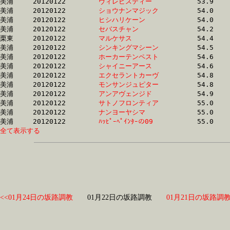
美浦	20120122	
ヴィレビスティー　
		53.9 	-	39.2 	-	25.5 	-	12.6

美浦	20120122	
ショウナンマジック
		54.0 	-	39.6 	-	25.9 	-	12.6

美浦	20120122	
ヒシハリケーン　　
		54.0 	-	39.8 	-	26.4 	-	13.0

美浦	20120122	
セバスチャン　　　
		54.2 	-	40.9 	-	28.1 	-	14.9

栗東	20120122	
マルケサス　　　　
		54.4 	-	40.3 	-	27.3 	-	14.0

美浦	20120122	
シンキングマシーン
		54.5 	-	39.7 	-	25.6 	-	12.3

美浦	20120122	
ホーカーテンペスト
		54.6 	-	39.9 	-	26.6 	-	13.5

美浦	20120122	
シャイニーアース　
		54.6 	-	37.9 	-	24.7 	-	12.4

美浦	20120122	
エクセラントカーヴ
		54.8 	-	40.2 	-	25.6 	-	12.6

美浦	20120122	
モンサンジュピター
		54.8 	-	39.7 	-	26.1 	-	12.8

美浦	20120122	
アンアヴェンジド　
		54.9 	-	39.9 	-	25.5 	-	12.1

美浦	20120122	
サトノフロンティア
		55.0 	-	40.7 	-	26.6 	-	13.1

美浦	20120122	
ナンヨーヤシマ　　
		55.0 	-	40.7 	-	26.8 	-	13.3

美浦	20120122	
ﾊｯﾋﾟｰﾍﾟｲﾝﾀｰの09　
全て表示する
<<01月24日の坂路調教
01月22日の坂路調教
01月21日の坂路調教