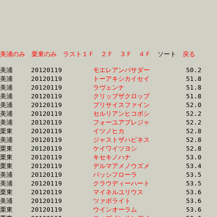
美浦のみ
栗東のみ
ラスト１Ｆ
２Ｆ
３Ｆ
４Ｆ
　ソート　
戻る
美浦	20120119	
モエレアンバサダー
		50.2 	-	36.8 	-	24.5 	-	12.5

美浦	20120119	
トーアキシカイセイ
		51.8 	-	38.2 	-	25.5 	-	13.3

美浦	20120119	
ラヴェンナ　　　　
		51.8 	-	37.9 	-	24.8 	-	12.4

美浦	20120119	
クリップザクロップ
		51.8 	-	37.9 	-	24.8 	-	12.4

美浦	20120119	
プリサイスファイン
		52.0 	-	37.3 	-	24.1 	-	11.9

美浦	20120119	
セルリアンヒコボシ
		52.2 	-	38.6 	-	25.9 	-	13.5

美浦	20120119	
フォーユアプレジャ
		52.2 	-	38.4 	-	25.5 	-	12.8

栗東	20120119	
イツノヒカ　　　　
		52.8 	-	39.2 	-	26.0 	-	13.0

美浦	20120119	
ジャストザハピネス
		52.8 	-	38.0 	-	24.8 	-	12.3

栗東	20120119	
ケイワイツヨシ　　
		52.8 	-	38.5 	-	25.9 	-	13.2

栗東	20120119	
キセキノハナ　　　
		53.0 	-	39.0 	-	25.8 	-	12.9

栗東	20120119	
デルマアメノウズメ
		53.4 	-	39.1 	-	25.4 	-	12.5

美浦	20120119	
パッシフローラ　　
		53.5 	-	39.8 	-	26.7 	-	13.4

美浦	20120119	
クラウディーハート
		53.5 	-	39.2 	-	25.7 	-	13.1

栗東	20120119	
マイネルユリウス　
		53.6 	-	39.3 	-	26.0 	-	12.9

美浦	20120119	
ツァボライト　　　
		53.6 	-	38.4 	-	24.9 	-	12.5

栗東	20120119	
ウインオーラム　　
		53.6 	-	38.9 	-	25.7 	-	13.0
