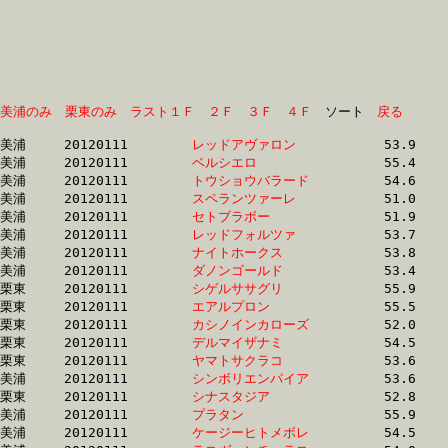
美浦のみ
栗東のみ
ラスト１Ｆ
２Ｆ
３Ｆ
４Ｆ
　ソート　
戻る
美浦	20120111	
レッドアヴァロン　
		53.9 	-	37.5 	-	24.3 	-	11.8

美浦	20120111	
ベルシエロ　　　　
		55.4 	-	36.9 	-	23.6 	-	11.8

美浦	20120111	
トウショウバラード
		54.6 	-	37.9 	-	24.5 	-	11.8

美浦	20120111	
スペランツァーレ　
		51.0 	-	37.4 	-	24.1 	-	12.0

美浦	20120111	
セトブラボー　　　
		51.9 	-	37.8 	-	24.5 	-	12.0

美浦	20120111	
レッドフォルツァ　
		53.7 	-	39.1 	-	25.1 	-	12.2

美浦	20120111	
ナイトホークス　　
		53.8 	-	39.1 	-	25.1 	-	12.2

美浦	20120111	
ダノンゴールド　　
		53.4 	-	38.9 	-	24.9 	-	12.3

栗東	20120111	
シゲルササグリ　　
		55.9 	-	40.1 	-	25.4 	-	12.4

栗東	20120111	
エアルプロン　　　
		55.5 	-	40.2 	-	25.7 	-	12.4

栗東	20120111	
カシノインカローズ
		52.0 	-	38.1 	-	25.2 	-	12.4

栗東	20120111	
デルマイザナミ　　
		54.5 	-	39.7 	-	25.7 	-	12.4

栗東	20120111	
ヤマトサクラコ　　
		53.6 	-	39.4 	-	0.0 	-	12.5

美浦	20120111	
シンボリエンパイア
		53.6 	-	39.5 	-	25.8 	-	12.6

栗東	20120111	
シナスタジア　　　
		52.8 	-	38.6 	-	25.4 	-	12.6

美浦	20120111	
プラタン　　　　　
		55.9 	-	39.9 	-	25.3 	-	12.6

美浦	20120111	
ケージーヒトメボレ
		54.5 	-	39.9 	-	25.8 	-	12.6
