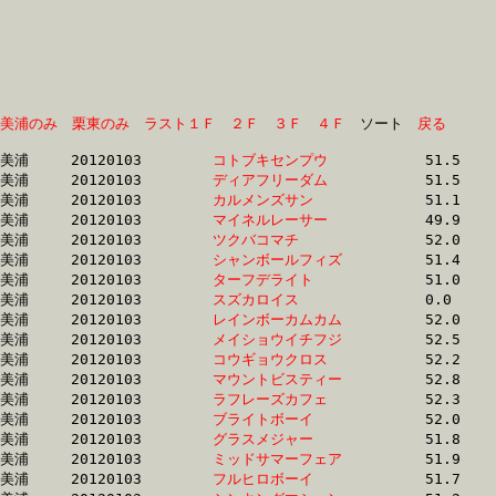
美浦のみ
栗東のみ
ラスト１Ｆ
２Ｆ
３Ｆ
４Ｆ
　ソート　
戻る
美浦	20120103	
コトブキセンプウ　
		51.5 	-	36.2 	-	23.8 	-	12.0

美浦	20120103	
ディアフリーダム　
		51.5 	-	36.4 	-	23.8 	-	12.1

美浦	20120103	
カルメンズサン　　
		51.1 	-	36.6 	-	24.9 	-	13.2

美浦	20120103	
マイネルレーサー　
		49.9 	-	36.6 	-	24.3 	-	12.4

美浦	20120103	
ツクバコマチ　　　
		52.0 	-	36.8 	-	24.4 	-	12.5

美浦	20120103	
シャンボールフィズ
		51.4 	-	36.9 	-	24.1 	-	12.2

美浦	20120103	
ターフデライト　　
		51.0 	-	37.0 	-	23.9 	-	11.7

美浦	20120103	
スズカロイス　　　
		0.0 	-	37.1 	-	24.5 	-	12.3

美浦	20120103	
レインボーカムカム
		52.0 	-	37.2 	-	24.2 	-	12.0

美浦	20120103	
メイショウイチフジ
		52.5 	-	37.2 	-	24.6 	-	12.8

美浦	20120103	
コウギョウクロス　
		52.2 	-	37.3 	-	24.8 	-	12.7

美浦	20120103	
マウントビスティー
		52.8 	-	37.3 	-	24.0 	-	11.9

美浦	20120103	
ラフレーズカフェ　
		52.3 	-	37.4 	-	24.5 	-	12.3

美浦	20120103	
ブライトボーイ　　
		52.0 	-	37.4 	-	25.2 	-	13.1

美浦	20120103	
グラスメジャー　　
		51.8 	-	37.4 	-	25.3 	-	13.0

美浦	20120103	
ミッドサマーフェア
		51.9 	-	37.5 	-	24.3 	-	12.3

美浦	20120103	
フルヒロボーイ　　
		51.7 	-	37.5 	-	24.6 	-	12.4
