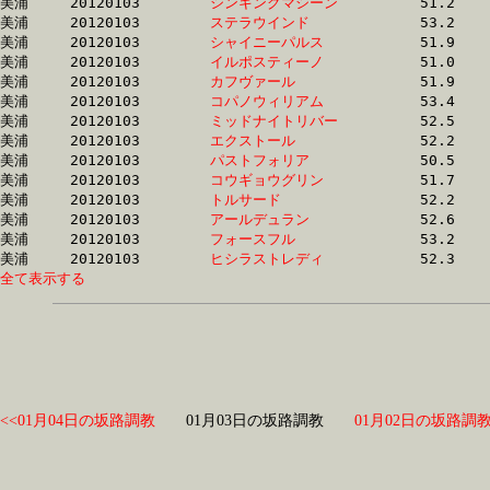
美浦	20120103	
シンキングマシーン
		51.2 	-	37.5 	-	24.4 	-	12.2

美浦	20120103	
ステラウインド　　
		53.2 	-	37.6 	-	24.5 	-	12.5

美浦	20120103	
シャイニーパルス　
		51.9 	-	37.7 	-	25.0 	-	12.6

美浦	20120103	
イルポスティーノ　
		51.0 	-	37.7 	-	0.0 	-	12.9

美浦	20120103	
カフヴァール　　　
		51.9 	-	37.7 	-	24.1 	-	12.0

美浦	20120103	
コパノウィリアム　
		53.4 	-	37.8 	-	24.3 	-	12.0

美浦	20120103	
ミッドナイトリバー
		52.5 	-	37.8 	-	25.0 	-	12.3

美浦	20120103	
エクストール　　　
		52.2 	-	37.8 	-	24.7 	-	12.6

美浦	20120103	
パストフォリア　　
		50.5 	-	37.8 	-	25.4 	-	12.7

美浦	20120103	
コウギョウグリン　
		51.7 	-	37.8 	-	24.7 	-	11.9

美浦	20120103	
トルサード　　　　
		52.2 	-	37.9 	-	24.2 	-	12.0

美浦	20120103	
アールデュラン　　
		52.6 	-	38.0 	-	24.4 	-	12.1

美浦	20120103	
フォースフル　　　
		53.2 	-	38.0 	-	24.5 	-	12.1

美浦	20120103	
ヒシラストレディ　
全て表示する
<<01月04日の坂路調教
01月03日の坂路調教
01月02日の坂路調教