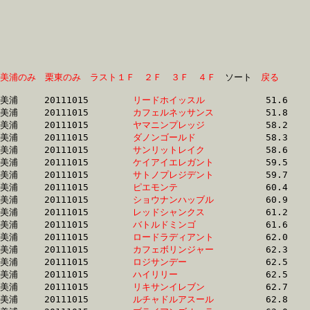
美浦のみ
栗東のみ
ラスト１Ｆ
２Ｆ
３Ｆ
４Ｆ
　ソート　
戻る
美浦	20111015	
リードホイッスル　
		51.6 	-	37.6 	-	25.1 	-	12.9

美浦	20111015	
カフェルネッサンス
		51.8 	-	37.6 	-	25.2 	-	13.0

美浦	20111015	
ヤマニンプレッジ　
		58.2 	-	0.0 	-	27.1 	-	13.2

美浦	20111015	
ダノンゴールド　　
		58.3 	-	43.7 	-	29.6 	-	15.5

美浦	20111015	
サンリットレイク　
		58.6 	-	42.7 	-	28.2 	-	14.1

美浦	20111015	
ケイアイエレガント
		59.5 	-	43.9 	-	28.9 	-	13.9

美浦	20111015	
サトノプレジデント
		59.7 	-	44.9 	-	30.4 	-	15.5

美浦	20111015	
ピエモンテ　　　　
		60.4 	-	43.7 	-	28.4 	-	14.3

美浦	20111015	
ショウナンハッブル
		60.9 	-	45.6 	-	31.1 	-	16.5

美浦	20111015	
レッドシャンクス　
		61.2 	-	45.9 	-	30.4 	-	15.5

美浦	20111015	
バトルドミンゴ　　
		61.6 	-	45.7 	-	30.4 	-	15.3

美浦	20111015	
ロードラディアント
		62.0 	-	46.8 	-	31.5 	-	16.0

美浦	20111015	
カフェボリンジャー
		62.3 	-	45.6 	-	30.6 	-	0.0 

美浦	20111015	
ロジサンデー　　　
		62.5 	-	46.6 	-	31.1 	-	15.3

美浦	20111015	
ハイリリー　　　　
		62.5 	-	46.7 	-	31.4 	-	16.0

美浦	20111015	
リキサンイレブン　
		62.7 	-	47.2 	-	31.8 	-	16.0

美浦	20111015	
ルチャドルアスール
		62.8 	-	46.7 	-	31.2 	-	15.9
