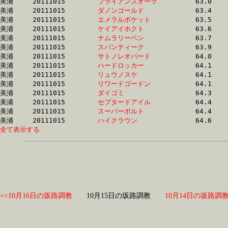
美浦	20111015	
ブライアンズオーラ
		63.0 	-	47.2 	-	32.2 	-	16.7

美浦	20111015	
ダノンゴールド　　
		63.4 	-	47.3 	-	32.0 	-	16.2

美浦	20111015	
エメラルポケット　
		63.5 	-	47.3 	-	31.7 	-	15.7

美浦	20111015	
ケイアイホクト　　
		63.6 	-	46.7 	-	31.1 	-	15.6

美浦	20111015	
ナムラリーベン　　
		63.7 	-	47.5 	-	31.6 	-	15.4

美浦	20111015	
スパンティーク　　
		63.9 	-	47.6 	-	31.7 	-	15.4

美浦	20111015	
サトノレオパード　
		64.0 	-	47.4 	-	31.3 	-	15.4

美浦	20111015	
ハードロッカー　　
		64.1 	-	47.5 	-	31.3 	-	15.4

美浦	20111015	
リュウノスケ　　　
		64.1 	-	46.2 	-	30.5 	-	15.0

美浦	20111015	
リワードゴードン　
		64.1 	-	47.2 	-	31.0 	-	15.3

美浦	20111015	
ダイゴミ　　　　　
		64.3 	-	47.5 	-	31.6 	-	16.2

美浦	20111015	
セプタードアイル　
		64.4 	-	48.2 	-	31.8 	-	15.7

美浦	20111015	
スーパーボルト　　
		64.4 	-	48.6 	-	32.5 	-	15.8

美浦	20111015	
ハイクラウン　　　
全て表示する
<<10月16日の坂路調教
10月15日の坂路調教
10月14日の坂路調教