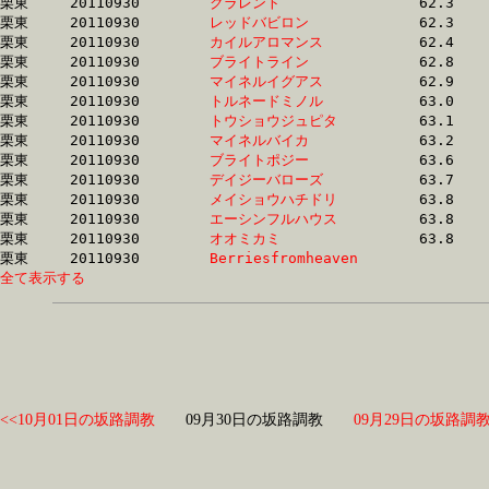
栗東	20110930	
クラレント　　　　
		62.3 	-	46.8 	-	31.7 	-	16.1

栗東	20110930	
レッドバビロン　　
		62.3 	-	45.7 	-	30.5 	-	15.5

栗東	20110930	
カイルアロマンス　
		62.4 	-	46.8 	-	31.9 	-	16.8

栗東	20110930	
ブライトライン　　
		62.8 	-	45.6 	-	29.7 	-	14.6

栗東	20110930	
マイネルイグアス　
		62.9 	-	48.1 	-	0.0 	-	16.9

栗東	20110930	
トルネードミノル　
		63.0 	-	47.9 	-	0.0 	-	16.2

栗東	20110930	
トウショウジュピタ
		63.1 	-	47.0 	-	31.9 	-	15.8

栗東	20110930	
マイネルバイカ　　
		63.2 	-	47.1 	-	31.9 	-	16.3

栗東	20110930	
ブライトポジー　　
		63.6 	-	46.9 	-	31.4 	-	15.8

栗東	20110930	
デイジーバローズ　
		63.7 	-	48.0 	-	33.0 	-	16.9

栗東	20110930	
メイショウハチドリ
		63.8 	-	46.7 	-	31.8 	-	16.4

栗東	20110930	
エーシンフルハウス
		63.8 	-	46.4 	-	29.8 	-	14.3

栗東	20110930	
オオミカミ　　　　
		63.8 	-	0.0 	-	29.7 	-	14.2

栗東	20110930	
Berriesfromheaven
全て表示する
<<10月01日の坂路調教
09月30日の坂路調教
09月29日の坂路調教