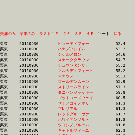
美浦のみ
栗東のみ
ラスト１Ｆ
２Ｆ
３Ｆ
４Ｆ
　ソート　
戻る
栗東	20110930	
ビューティフォー　
		52.4 	-	38.6 	-	26.2 	-	13.8

栗東	20110930	
ハナズフレイム　　
		53.2 	-	39.2 	-	26.0 	-	0.0 

栗東	20110930	
シゲルメロン　　　
		54.6 	-	40.8 	-	27.7 	-	14.3

栗東	20110930	
スナーククラウン　
		54.7 	-	40.8 	-	27.6 	-	14.2

栗東	20110930	
チュウワダンサー　
		55.2 	-	40.6 	-	26.9 	-	13.4

栗東	20110930	
マルカディフィート
		55.2 	-	40.1 	-	26.2 	-	12.9

栗東	20110930	
マナウス　　　　　
		55.3 	-	40.6 	-	26.9 	-	13.4

栗東	20110930	
ゴールデンムーン　
		55.9 	-	40.7 	-	26.9 	-	13.7

栗東	20110930	
ストリームライン　
		57.3 	-	42.2 	-	27.6 	-	13.7

栗東	20110930	
タニセンジャッキー
		58.8 	-	40.7 	-	25.2 	-	12.1

栗東	20110930	
ゴットコーズウェイ
		60.5 	-	44.3 	-	29.0 	-	14.1

栗東	20110930	
サチノコイノボリ　
		61.3 	-	44.7 	-	29.1 	-	13.7

栗東	20110930	
プレリアル　　　　
		61.3 	-	45.8 	-	30.6 	-	15.3

栗東	20110930	
レッドグルーヴァー
		61.7 	-	45.1 	-	29.3 	-	14.6

栗東	20110930	
ハワイアンソルト　
		61.8 	-	44.1 	-	28.8 	-	14.5

栗東	20110930	
ツヨシノブルーム　
		61.8 	-	45.6 	-	30.7 	-	15.3

栗東	20110930	
キャトルフィーユ　
		62.3 	-	45.4 	-	30.1 	-	15.1
