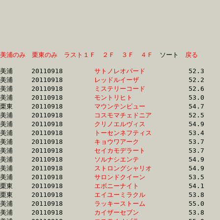
美浦のみ
栗東のみ
ラスト１Ｆ
２Ｆ
３Ｆ
４Ｆ
　ソート　
戻る
美浦	20110918	
サトノレオパード　
		52.3 	-	37.8 	-	25.1 	-	13.0

美浦	20110918	
レッドルイーザ　　
		52.2 	-	37.9 	-	25.2 	-	13.1

美浦	20110918	
ミステリーコード　
		52.6 	-	38.0 	-	25.2 	-	13.0

美浦	20110918	
モントリヒト　　　
		53.0 	-	38.7 	-	25.4 	-	12.8

栗東	20110918	
マウンテンビュー　
		54.7 	-	38.9 	-	25.3 	-	12.9

美浦	20110918	
コスモマチェドニア
		52.5 	-	38.9 	-	25.5 	-	12.7

美浦	20110918	
クリノエルヴィス　
		54.9 	-	39.2 	-	25.7 	-	12.8

美浦	20110918	
トーセンネフティス
		53.4 	-	39.2 	-	27.2 	-	14.6

美浦	20110918	
キョウワアーク　　
		53.7 	-	39.2 	-	25.8 	-	13.1

美浦	20110918	
セイカモデラート　
		53.7 	-	39.3 	-	25.8 	-	13.1

美浦	20110918	
ソルナシエンテ　　
		54.9 	-	39.3 	-	25.7 	-	12.8

美浦	20110918	
ストロングシャリオ
		54.9 	-	39.4 	-	25.3 	-	12.8

美浦	20110918	
サロンドクイーン　
		53.5 	-	39.4 	-	27.4 	-	14.7

栗東	20110918	
エボニーナイト　　
		54.1 	-	39.4 	-	26.2 	-	13.4

栗東	20110918	
エイユーミラクル　
		53.8 	-	39.4 	-	26.3 	-	13.5

美浦	20110918	
ラッキーストーム　
		55.0 	-	39.5 	-	26.2 	-	13.5

美浦	20110918	
カイザーセブン　　
		53.8 	-	39.5 	-	26.1 	-	13.0
