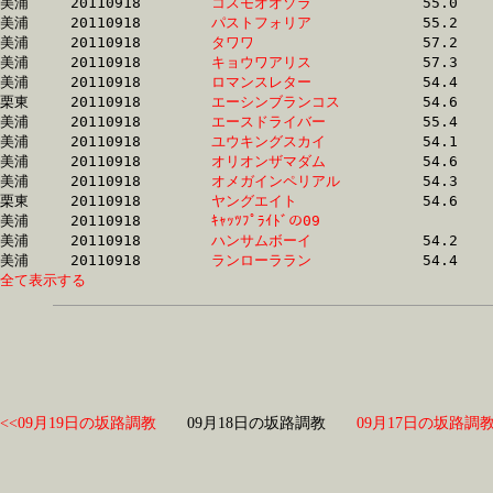
美浦	20110918	
コスモオオゾラ　　
		55.0 	-	39.6 	-	26.2 	-	13.6

美浦	20110918	
パストフォリア　　
		55.2 	-	39.6 	-	25.6 	-	12.6

美浦	20110918	
タワワ　　　　　　
		57.2 	-	39.6 	-	24.6 	-	12.6

美浦	20110918	
キョウワアリス　　
		57.3 	-	39.7 	-	24.7 	-	12.7

美浦	20110918	
ロマンスレター　　
		54.4 	-	39.7 	-	26.2 	-	13.3

栗東	20110918	
エーシンブランコス
		54.6 	-	39.7 	-	26.2 	-	13.3

美浦	20110918	
エースドライバー　
		55.4 	-	39.8 	-	25.5 	-	12.7

美浦	20110918	
ユウキングスカイ　
		54.1 	-	39.8 	-	26.4 	-	13.1

美浦	20110918	
オリオンザマダム　
		54.6 	-	39.8 	-	26.0 	-	12.7

美浦	20110918	
オメガインペリアル
		54.3 	-	39.8 	-	26.6 	-	13.3

栗東	20110918	
ヤングエイト　　　
		54.6 	-	39.9 	-	26.0 	-	12.8

美浦	20110918	
ｷｬｯﾂﾌﾟﾗｲﾄﾞの09　　
		54.8 	-	39.9 	-	26.5 	-	13.7

美浦	20110918	
ハンサムボーイ　　
		54.2 	-	39.9 	-	26.5 	-	13.2

美浦	20110918	
ランローララン　　
全て表示する
<<09月19日の坂路調教
09月18日の坂路調教
09月17日の坂路調教