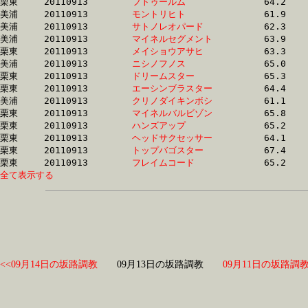
栗東	20110913	
フトゥールム　　　
		64.2 	-	46.8 	-	30.8 	-	15.2

美浦	20110913	
モントリヒト　　　
		61.9 	-	46.2 	-	30.8 	-	15.3

美浦	20110913	
サトノレオパード　
		62.3 	-	46.6 	-	30.9 	-	15.5

美浦	20110913	
マイネルセグメント
		63.9 	-	46.7 	-	30.9 	-	15.3

栗東	20110913	
メイショウアサヒ　
		63.3 	-	46.4 	-	30.9 	-	15.4

美浦	20110913	
ニシノフノス　　　
		65.0 	-	47.5 	-	31.0 	-	15.4

栗東	20110913	
ドリームスター　　
		65.3 	-	47.5 	-	31.0 	-	15.2

栗東	20110913	
エーシンブラスター
		64.4 	-	47.0 	-	31.1 	-	15.4

美浦	20110913	
クリノダイキンボシ
		61.1 	-	45.8 	-	31.1 	-	15.4

栗東	20110913	
マイネルバルビゾン
		65.8 	-	47.4 	-	31.1 	-	15.4

栗東	20110913	
ハンズアップ　　　
		65.2 	-	47.8 	-	31.1 	-	15.3

栗東	20110913	
ヘッドサクセッサー
		64.1 	-	47.3 	-	31.2 	-	16.1

栗東	20110913	
トップバゴスター　
		67.4 	-	48.3 	-	31.2 	-	15.0

栗東	20110913	
フレイムコード　　
全て表示する
<<09月14日の坂路調教
09月13日の坂路調教
09月11日の坂路調教