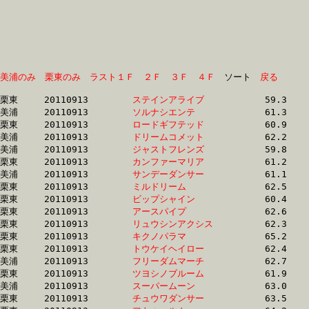
美浦のみ
栗東のみ
ラスト１Ｆ
２Ｆ
３Ｆ
４Ｆ
　ソート　
戻る
栗東	20110913	
ステインアライブ　
		59.3 	-	43.3 	-	28.4 	-	14.2

美浦	20110913	
ソルナシエンテ　　
		61.3 	-	44.2 	-	28.5 	-	14.4

栗東	20110913	
ロードギフテッド　
		60.9 	-	44.9 	-	29.6 	-	15.0

美浦	20110913	
ドリームコメット　
		62.2 	-	45.1 	-	29.7 	-	14.4

美浦	20110913	
ジャストフレンズ　
		59.8 	-	44.4 	-	29.8 	-	14.7

栗東	20110913	
カンファーマリア　
		61.2 	-	45.3 	-	29.9 	-	14.9

美浦	20110913	
サンデーダンサー　
		61.1 	-	45.5 	-	30.0 	-	14.7

栗東	20110913	
ミルドリーム　　　
		62.5 	-	45.9 	-	30.1 	-	15.1

栗東	20110913	
ビップシャイン　　
		60.4 	-	45.2 	-	30.3 	-	15.3

栗東	20110913	
アースパイプ　　　
		62.6 	-	45.4 	-	30.3 	-	15.0

栗東	20110913	
リュウシンアクシス
		62.3 	-	46.2 	-	30.6 	-	15.3

栗東	20110913	
キクノパラマ　　　
		65.2 	-	47.0 	-	30.6 	-	15.2

栗東	20110913	
トウケイヘイロー　
		62.4 	-	46.2 	-	30.6 	-	15.3

美浦	20110913	
フリーダムマーチ　
		62.7 	-	45.9 	-	30.7 	-	15.2

栗東	20110913	
ツヨシノブルーム　
		61.9 	-	45.5 	-	30.7 	-	15.4

美浦	20110913	
スーパームーン　　
		63.0 	-	46.3 	-	30.8 	-	15.4

栗東	20110913	
チュウワダンサー　
		63.5 	-	46.4 	-	30.8 	-	15.1
