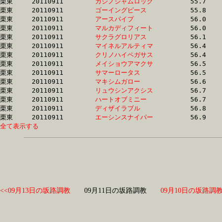
栗東	20110911	
カシノシャムロック
		55.7 	-	41.6 	-	27.9 	-	13.9

栗東	20110911	
ゴーイングピース　
		55.8 	-	41.7 	-	27.9 	-	13.9

栗東	20110911	
アースパイプ　　　
		56.0 	-	41.4 	-	26.7 	-	13.1

栗東	20110911	
マルカディフィート
		56.0 	-	41.5 	-	27.8 	-	14.4

栗東	20110911	
サクラグロリアス　
		56.1 	-	41.6 	-	27.9 	-	14.4

栗東	20110911	
マイネルアルティマ
		56.4 	-	41.2 	-	27.0 	-	13.3

栗東	20110911	
クリノハイペガサス
		56.4 	-	41.5 	-	27.4 	-	13.8

栗東	20110911	
メイショウアマクサ
		56.5 	-	41.5 	-	27.0 	-	13.4

栗東	20110911	
サマーロータス　　
		56.5 	-	40.9 	-	26.6 	-	13.2

栗東	20110911	
マキシムガロー　　
		56.6 	-	41.8 	-	26.7 	-	13.0

栗東	20110911	
リュウシンアクシス
		56.7 	-	41.7 	-	27.3 	-	13.5

栗東	20110911	
ハートオブミニー　
		56.7 	-	40.8 	-	26.5 	-	13.2

栗東	20110911	
ディザイラブル　　
		56.8 	-	41.2 	-	26.8 	-	12.9

栗東	20110911	
エーシンスナイパー
全て表示する
<<09月13日の坂路調教
09月11日の坂路調教
09月10日の坂路調教