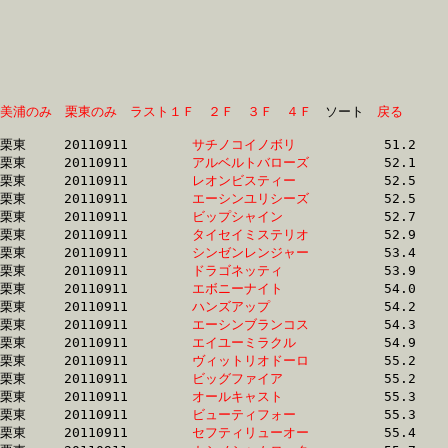
美浦のみ
栗東のみ
ラスト１Ｆ
２Ｆ
３Ｆ
４Ｆ
　ソート　
戻る
栗東	20110911	
サチノコイノボリ　
		51.2 	-	37.9 	-	25.4 	-	13.0

栗東	20110911	
アルベルトバローズ
		52.1 	-	38.1 	-	0.0 	-	12.6

栗東	20110911	
レオンビスティー　
		52.5 	-	38.3 	-	25.7 	-	13.0

栗東	20110911	
エーシンユリシーズ
		52.5 	-	39.6 	-	26.1 	-	12.9

栗東	20110911	
ビップシャイン　　
		52.7 	-	38.2 	-	24.7 	-	12.5

栗東	20110911	
タイセイミステリオ
		52.9 	-	38.5 	-	25.8 	-	13.1

栗東	20110911	
シンゼンレンジャー
		53.4 	-	37.9 	-	24.8 	-	12.9

栗東	20110911	
ドラゴネッティ　　
		53.9 	-	39.9 	-	27.1 	-	14.0

栗東	20110911	
エボニーナイト　　
		54.0 	-	39.1 	-	26.0 	-	13.4

栗東	20110911	
ハンズアップ　　　
		54.2 	-	38.9 	-	25.9 	-	13.3

栗東	20110911	
エーシンブランコス
		54.3 	-	39.4 	-	26.4 	-	13.7

栗東	20110911	
エイユーミラクル　
		54.9 	-	39.6 	-	26.5 	-	13.9

栗東	20110911	
ヴィットリオドーロ
		55.2 	-	40.2 	-	26.6 	-	13.2

栗東	20110911	
ビッグファイア　　
		55.2 	-	40.2 	-	26.6 	-	13.3

栗東	20110911	
オールキャスト　　
		55.3 	-	40.4 	-	26.7 	-	13.5

栗東	20110911	
ビューティフォー　
		55.3 	-	40.4 	-	26.9 	-	13.4

栗東	20110911	
セフティリューオー
		55.4 	-	37.4 	-	23.8 	-	11.9
