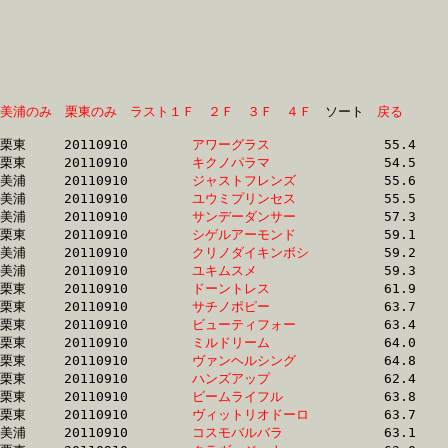
美浦のみ
栗東のみ
ラスト１Ｆ
２Ｆ
３Ｆ
４Ｆ
　ソート　
戻る
栗東	20110910	
アワーグラス　　　
		55.4 	-	40.2 	-	26.1 	-	12.7

栗東	20110910	
キクノパラマ　　　
		54.5 	-	40.4 	-	26.6 	-	13.2

美浦	20110910	
ジャストフレンズ　
		55.6 	-	40.6 	-	26.5 	-	12.8

美浦	20110910	
ユウミプリンセス　
		55.5 	-	40.7 	-	26.6 	-	12.7

美浦	20110910	
サンデーダンサー　
		57.3 	-	42.1 	-	27.4 	-	13.1

栗東	20110910	
シゲルアーモンド　
		59.1 	-	42.4 	-	26.5 	-	12.8

美浦	20110910	
クリノダイキンボシ
		59.2 	-	43.4 	-	28.4 	-	13.6

美浦	20110910	
ユキムスメ　　　　
		59.3 	-	44.3 	-	30.0 	-	15.6

栗東	20110910	
ドーントレス　　　
		61.9 	-	44.4 	-	29.2 	-	15.2

栗東	20110910	
サチノポピー　　　
		63.7 	-	45.3 	-	28.8 	-	13.4

栗東	20110910	
ビューティフォー　
		63.4 	-	45.5 	-	29.8 	-	15.0

栗東	20110910	
ミルドリーム　　　
		64.0 	-	45.5 	-	28.9 	-	13.9

栗東	20110910	
ヴァンヘルシング　
		64.8 	-	45.9 	-	29.1 	-	0.0 

栗東	20110910	
ハンズアップ　　　
		62.4 	-	46.0 	-	31.0 	-	15.4

栗東	20110910	
ビームライフル　　
		63.8 	-	46.1 	-	30.0 	-	14.7

栗東	20110910	
ヴィットリオドーロ
		63.7 	-	46.3 	-	29.6 	-	14.3

美浦	20110910	
コスモバルバラ　　
		63.1 	-	46.4 	-	30.6 	-	15.3
