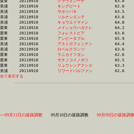
栗東	20110910	
クラヴェジーナ　　
		63.0 	-	46.5 	-	30.6 	-	15.2

美浦	20110910	
キングビート　　　
		62.6 	-	46.6 	-	31.0 	-	15.8

美浦	20110910	
サホツバキ　　　　
		63.5 	-	46.6 	-	30.7 	-	15.3

美浦	20110910	
ソルナシエンテ　　
		63.6 	-	46.6 	-	30.3 	-	14.9

美浦	20110910	
キョウエイマイン　
		64.8 	-	46.8 	-	30.2 	-	15.3

栗東	20110910	
メイショウハガクレ
		64.2 	-	46.8 	-	31.0 	-	15.6

栗東	20110910	
フォレストピア　　
		63.6 	-	46.8 	-	31.2 	-	15.3

栗東	20110910	
アンビータブル　　
		65.9 	-	46.8 	-	29.9 	-	12.9

美浦	20110910	
アストロフォンテン
		64.4 	-	46.9 	-	31.3 	-	15.7

美浦	20110910	
ロベルクランツ　　
		63.6 	-	47.0 	-	31.3 	-	15.6

栗東	20110910	
ラニカイツヨシ　　
		62.6 	-	47.0 	-	31.4 	-	15.7

栗東	20110910	
サチノコイノボリ　
		65.5 	-	47.1 	-	30.5 	-	14.8

栗東	20110910	
リュウシンアクシス
		63.3 	-	47.2 	-	31.4 	-	15.7

美浦	20110910	
リワードパルファン
全て表示する
<<09月11日の坂路調教
09月10日の坂路調教
09月09日の坂路調教