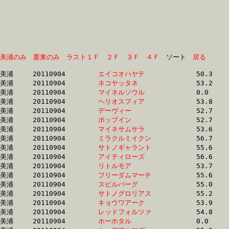
美浦のみ
栗東のみ
ラスト１Ｆ
２Ｆ
３Ｆ
４Ｆ
　ソート　
戻る
美浦	20110904	
エイコオハヤテ　　
		50.3 	-	37.2 	-	24.8 	-	12.5

美浦	20110904	
ネコヤッタネ　　　
		53.2 	-	38.4 	-	25.2 	-	12.7

美浦	20110904	
マイネルソウル　　
		0.0 	-	38.5 	-	25.6 	-	13.1

美浦	20110904	
ヘリオスフィア　　
		53.8 	-	38.8 	-	25.7 	-	12.4

美浦	20110904	
デーヴィー　　　　
		52.7 	-	38.8 	-	25.7 	-	13.2

美浦	20110904	
ポップイン　　　　
		52.7 	-	38.9 	-	25.7 	-	13.2

美浦	20110904	
マイネサムサラ　　
		53.6 	-	39.0 	-	25.4 	-	12.6

美浦	20110904	
ミラクルミイクン　
		56.7 	-	39.3 	-	25.7 	-	13.0

美浦	20110904	
サトノギャラント　
		55.6 	-	39.3 	-	25.4 	-	12.4

美浦	20110904	
アイティローズ　　
		56.6 	-	39.3 	-	25.6 	-	13.0

美浦	20110904	
リトルモア　　　　
		53.7 	-	39.3 	-	26.1 	-	13.2

美浦	20110904	
フリーダムマーチ　
		55.6 	-	39.3 	-	25.4 	-	12.6

美浦	20110904	
スピルバーグ　　　
		55.0 	-	39.5 	-	26.4 	-	13.5

美浦	20110904	
サトノグロリアス　
		55.2 	-	39.5 	-	26.4 	-	13.6

美浦	20110904	
キョウワアーク　　
		53.9 	-	39.5 	-	26.3 	-	13.3

美浦	20110904	
レッドフォルツァ　
		54.8 	-	39.5 	-	26.4 	-	13.5

美浦	20110904	
ホーホタル　　　　
		0.0 	-	39.6 	-	25.8 	-	13.3
