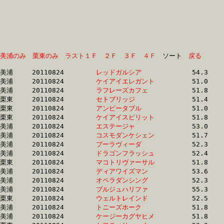
美浦のみ
栗東のみ
ラスト１Ｆ
２Ｆ
３Ｆ
４Ｆ
　ソート　
戻る
美浦	20110824	
レッドガルシア　　
		54.3 	-	36.6 	-	23.8 	-	12.2

美浦	20110824	
ケイアイエレガント
		51.0 	-	36.9 	-	24.7 	-	12.7

美浦	20110824	
ラフレーズカフェ　
		51.8 	-	37.2 	-	24.5 	-	12.3

栗東	20110824	
セトブリッジ　　　
		51.4 	-	37.3 	-	24.8 	-	12.7

栗東	20110824	
アンビータブル　　
		51.0 	-	37.3 	-	24.0 	-	12.2

栗東	20110824	
ケイアイスピリット
		51.8 	-	37.4 	-	24.1 	-	12.1

美浦	20110824	
エステージャ　　　
		53.0 	-	37.6 	-	24.8 	-	12.6

美浦	20110824	
コスモダンケシェン
		51.7 	-	37.6 	-	25.0 	-	12.6

美浦	20110824	
プーラヴィーダ　　
		52.3 	-	37.6 	-	24.0 	-	11.7

美浦	20110824	
ドラゴンフラッシュ
		52.4 	-	37.7 	-	24.9 	-	12.5

栗東	20110824	
マコトリヴァーサル
		51.8 	-	37.7 	-	25.0 	-	12.6

美浦	20110824	
ディアワイズマン　
		53.6 	-	37.7 	-	24.3 	-	12.2

美浦	20110824	
オペラダンシング　
		52.3 	-	37.7 	-	25.1 	-	12.9

美浦	20110824	
ブルジュハリファ　
		55.3 	-	37.7 	-	25.0 	-	12.8

栗東	20110824	
ウェルトレインド　
		52.5 	-	37.7 	-	25.2 	-	12.9

美浦	20110824	
トニーズホーク　　
		51.8 	-	37.7 	-	24.8 	-	12.5

美浦	20110824	
ケージーカグヤヒメ
		51.8 	-	37.8 	-	0.0 	-	12.2
