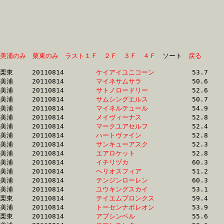
美浦のみ
栗東のみ
ラスト１Ｆ
２Ｆ
３Ｆ
４Ｆ
　ソート　
戻る
栗東	20110814	
ケイアイユニコーン
		53.7 	-	38.4 	-	24.7 	-	12.3

美浦	20110814	
マイネサムサラ　　
		50.6 	-	37.2 	-	24.8 	-	12.4

美浦	20110814	
サトノロードリー　
		52.6 	-	38.0 	-	24.9 	-	12.7

美浦	20110814	
サムシングエルス　
		50.7 	-	37.3 	-	24.9 	-	13.0

美浦	20110814	
マイネルテュール　
		54.9 	-	40.0 	-	25.0 	-	12.3

美浦	20110814	
メイヴィーナス　　
		52.8 	-	38.5 	-	25.1 	-	12.5

美浦	20110814	
マークユアセルフ　
		52.4 	-	38.3 	-	25.1 	-	12.6

美浦	20110814	
ハートヴァイン　　
		52.8 	-	38.5 	-	25.1 	-	12.5

美浦	20110814	
サンキューアスク　
		52.3 	-	38.4 	-	25.2 	-	12.5

美浦	20110814	
エアロケット　　　
		52.8 	-	38.7 	-	25.5 	-	12.6

美浦	20110814	
イチリヅカ　　　　
		60.3 	-	39.6 	-	25.6 	-	12.9

美浦	20110814	
ヘリオスフィア　　
		51.2 	-	38.2 	-	25.6 	-	13.2

美浦	20110814	
テンジンローレン　
		60.3 	-	39.6 	-	25.6 	-	12.9

美浦	20110814	
ユウキングスカイ　
		53.1 	-	39.0 	-	25.7 	-	12.7

栗東	20110814	
テイエムブロンクス
		59.4 	-	41.9 	-	25.8 	-	12.8

美浦	20110814	
トーセンナポレオン
		53.9 	-	39.2 	-	25.8 	-	12.8

栗東	20110814	
アブシンベル　　　
		55.6 	-	40.1 	-	25.9 	-	12.8
