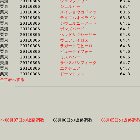
美浦	20110806	
ジャンプアウト　　
		63.4 	-	48.2 	-	32.3 	-	16.6

栗東	20110806	
シェルビー　　　　
		63.4 	-	48.0 	-	32.6 	-	16.6

栗東	20110806	
メイショウカドマツ
		63.5 	-	48.0 	-	32.5 	-	16.5

栗東	20110806	
テイエムオペラドン
		63.8 	-	47.6 	-	32.0 	-	16.0

栗東	20110806	
ジヴェルニーアート
		64.1 	-	46.6 	-	30.3 	-	14.9

美浦	20110806	
ボンズバード　　　
		64.1 	-	48.9 	-	33.5 	-	17.4

栗東	20110806	
ヘッドサクセッサー
		64.3 	-	47.8 	-	32.0 	-	16.4

栗東	20110806	
ヴェアデイロス　　
		64.4 	-	47.5 	-	32.2 	-	16.0

栗東	20110806	
ラガートモヒーロ　
		64.6 	-	49.3 	-	33.9 	-	17.2

栗東	20110806	
ビューティフォー　
		64.6 	-	47.0 	-	31.1 	-	15.2

栗東	20110806	
ミスネバー　　　　
		64.6 	-	47.5 	-	31.2 	-	15.0

美浦	20110806	
サウスパシフィック
		64.7 	-	48.2 	-	32.7 	-	16.5

栗東	20110806	
エクチュア　　　　
		64.7 	-	47.8 	-	32.1 	-	16.0

栗東	20110806	
ドーントレス　　　
全て表示する
<<08月07日の坂路調教
08月06日の坂路調教
08月05日の坂路調教