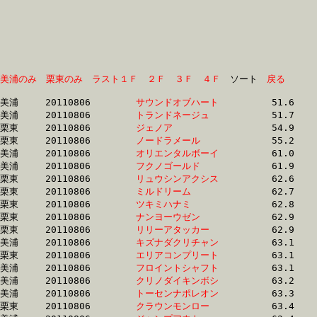
美浦のみ
栗東のみ
ラスト１Ｆ
２Ｆ
３Ｆ
４Ｆ
　ソート　
戻る
美浦	20110806	
サウンドオブハート
		51.6 	-	37.5 	-	24.0 	-	12.0

美浦	20110806	
トランドネージュ　
		51.7 	-	37.4 	-	24.1 	-	12.1

栗東	20110806	
ジェノア　　　　　
		54.9 	-	38.3 	-	25.7 	-	0.0 

栗東	20110806	
ノードラメール　　
		55.2 	-	40.4 	-	28.1 	-	14.8

美浦	20110806	
オリエンタルボーイ
		61.0 	-	45.8 	-	31.0 	-	15.9

美浦	20110806	
フクノゴールド　　
		61.9 	-	44.5 	-	29.5 	-	14.6

栗東	20110806	
リュウシンアクシス
		62.6 	-	46.3 	-	30.5 	-	15.8

栗東	20110806	
ミルドリーム　　　
		62.7 	-	45.9 	-	30.4 	-	15.1

栗東	20110806	
ツキミハナミ　　　
		62.8 	-	45.7 	-	30.3 	-	15.5

栗東	20110806	
ナンヨーウゼン　　
		62.9 	-	47.0 	-	30.9 	-	15.3

栗東	20110806	
リリーアタッカー　
		62.9 	-	45.7 	-	30.3 	-	15.5

美浦	20110806	
キズナダクリチャン
		63.1 	-	45.9 	-	29.6 	-	14.6

栗東	20110806	
エリアコンプリート
		63.1 	-	48.0 	-	32.5 	-	16.4

美浦	20110806	
フロイントシャフト
		63.1 	-	47.0 	-	31.7 	-	16.6

美浦	20110806	
クリノダイキンボシ
		63.2 	-	45.9 	-	29.7 	-	14.7

美浦	20110806	
トーセンナポレオン
		63.3 	-	46.9 	-	31.1 	-	15.2

栗東	20110806	
クラウンモンロー　
		63.4 	-	48.6 	-	32.7 	-	16.1
