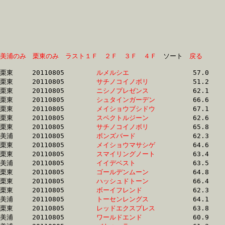
美浦のみ
栗東のみ
ラスト１Ｆ
２Ｆ
３Ｆ
４Ｆ
　ソート　
戻る
栗東	20110805	
ルメルシエ　　　　
		57.0 	-	41.1 	-	26.3 	-	13.1

栗東	20110805	
サチノコイノボリ　
		51.2 	-	38.6 	-	26.5 	-	13.9

栗東	20110805	
ニシノプレゼンス　
		62.1 	-	44.9 	-	29.4 	-	15.0

栗東	20110805	
シュタインガーデン
		66.6 	-	47.0 	-	29.9 	-	14.6

栗東	20110805	
メイショウブシドウ
		67.1 	-	47.5 	-	30.4 	-	14.4

栗東	20110805	
スペクトルジーン　
		62.6 	-	46.1 	-	30.4 	-	15.4

栗東	20110805	
サチノコイノボリ　
		65.8 	-	46.5 	-	30.8 	-	15.4

美浦	20110805	
ボンズバード　　　
		62.3 	-	46.6 	-	30.9 	-	15.1

栗東	20110805	
メイショウマサシゲ
		64.6 	-	47.0 	-	31.0 	-	15.2

栗東	20110805	
スマイリングノート
		63.4 	-	46.3 	-	31.0 	-	15.8

美浦	20110805	
イイデベスト　　　
		63.5 	-	47.3 	-	31.1 	-	15.9

栗東	20110805	
ゴールデンムーン　
		64.8 	-	47.8 	-	31.2 	-	15.4

栗東	20110805	
ハッシュドトーン　
		66.4 	-	47.6 	-	31.3 	-	15.8

栗東	20110805	
ボーイフレンド　　
		62.3 	-	46.7 	-	31.4 	-	16.0

美浦	20110805	
トーセンレングス　
		64.1 	-	47.5 	-	31.4 	-	15.7

栗東	20110805	
レッドエクスプレス
		63.8 	-	47.1 	-	31.5 	-	15.9

美浦	20110805	
ワールドエンド　　
		60.9 	-	45.9 	-	31.6 	-	16.0
