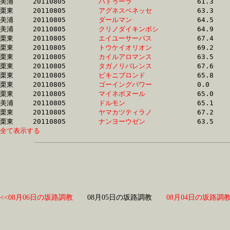
美浦	20110805	
バトゥーラ　　　　
		61.3 	-	46.2 	-	31.6 	-	16.0

栗東	20110805	
アグネスベネッセ　
		63.3 	-	47.2 	-	31.6 	-	16.1

美浦	20110805	
ダールマン　　　　
		64.5 	-	47.6 	-	31.6 	-	15.4

美浦	20110805	
クリノダイキンボシ
		64.9 	-	47.8 	-	31.7 	-	16.3

栗東	20110805	
エイユーサーパス　
		67.4 	-	48.8 	-	31.8 	-	16.0

栗東	20110805	
トウケイオリオン　
		69.2 	-	50.1 	-	31.8 	-	15.3

栗東	20110805	
カイルアロマンス　
		63.5 	-	47.2 	-	31.8 	-	16.0

栗東	20110805	
タガノリバレンス　
		67.6 	-	49.5 	-	31.9 	-	15.2

栗東	20110805	
ビキニブロンド　　
		65.8 	-	48.8 	-	31.9 	-	15.8

栗東	20110805	
ゴーイングパワー　
		0.0 	-	49.8 	-	32.0 	-	15.3

栗東	20110805	
マイネボヌール　　
		65.0 	-	48.2 	-	32.0 	-	15.4

美浦	20110805	
ドルモン　　　　　
		65.1 	-	48.2 	-	32.0 	-	16.1

栗東	20110805	
ヤマカツティラノ　
		67.2 	-	49.6 	-	32.0 	-	16.1

栗東	20110805	
ナンヨーウゼン　　
全て表示する
<<08月06日の坂路調教
08月05日の坂路調教
08月04日の坂路調教