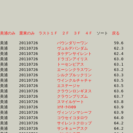
美浦のみ
栗東のみ
ラスト１Ｆ
２Ｆ
３Ｆ
４Ｆ
　ソート　
戻る
美浦	20110726	
バウンダリーワン　
		59.6 	-	44.0 	-	29.1 	-	14.5

美浦	20110726	
ヴュルデバンダム　
		62.3 	-	45.7 	-	30.0 	-	14.9

美浦	20110726	
タケデンサイレント
		62.4 	-	46.4 	-	30.9 	-	15.4

美浦	20110726	
ドラゴンアイリス　
		63.0 	-	46.8 	-	31.4 	-	15.8

美浦	20110726	
トーセンピアス　　
		63.1 	-	47.2 	-	31.5 	-	15.7

美浦	20110726	
エーシンクラスワン
		63.2 	-	47.1 	-	32.0 	-	16.1

美浦	20110726	
シルクブルックリン
		63.3 	-	46.8 	-	31.0 	-	15.4

美浦	20110726	
ウインクルチャチャ
		63.5 	-	47.7 	-	32.0 	-	16.0

美浦	20110726	
エステージャ　　　
		63.5 	-	47.0 	-	31.6 	-	16.1

美浦	20110726	
クラウンロンギヌス
		63.6 	-	46.8 	-	31.2 	-	15.8

美浦	20110726	
クラウンプリズム　
		63.7 	-	47.1 	-	31.5 	-	15.1

美浦	20110726	
スマイルゲート　　
		63.8 	-	47.1 	-	31.3 	-	16.0

美浦	20110726	
ｺﾅｵｰｸの09　　　　
		63.9 	-	47.5 	-	32.0 	-	16.1

美浦	20110726	
ヴィンソンマシーフ
		63.9 	-	47.0 	-	31.2 	-	15.6

美浦	20110726	
コウセイコタロウ　
		64.0 	-	49.6 	-	34.2 	-	17.8

美浦	20110726	
サイレントクロップ
		64.2 	-	48.1 	-	32.6 	-	16.4

美浦	20110726	
サンキューアスク　
		64.2 	-	48.3 	-	32.5 	-	16.6
