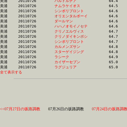
美浦	20110726	
バルドルチア　　　
		64.4 	-	47.6 	-	31.7 	-	15.8

美浦	20110726	
ナムラケイオス　　
		64.5 	-	48.1 	-	32.2 	-	16.5

美浦	20110726	
シンボリプロント　
		64.6 	-	48.2 	-	32.0 	-	16.1

美浦	20110726	
オリエンタルボーイ
		64.6 	-	48.4 	-	33.6 	-	17.6

美浦	20110726	
ダールマン　　　　
		64.6 	-	47.7 	-	31.5 	-	15.2

美浦	20110726	
ハハノオモイノセテ
		64.6 	-	48.7 	-	33.0 	-	17.3

美浦	20110726	
クリノエルヴィス　
		64.7 	-	47.6 	-	31.4 	-	15.7

美浦	20110726	
クリノダイキンボシ
		64.7 	-	47.7 	-	31.5 	-	15.8

美浦	20110726	
シンボリプロント　
		64.7 	-	48.2 	-	32.2 	-	16.2

美浦	20110726	
カルメンズサン　　
		64.8 	-	48.4 	-	33.2 	-	16.6

美浦	20110726	
スターゲイジング　
		64.8 	-	48.7 	-	32.5 	-	16.1

美浦	20110726	
ラシーク　　　　　
		64.9 	-	48.6 	-	33.2 	-	16.9

美浦	20110726	
カイザーセブン　　
		65.0 	-	49.1 	-	33.4 	-	16.9

美浦	20110726	
ラグジュリア　　　
全て表示する
<<07月27日の坂路調教
07月26日の坂路調教
07月24日の坂路調教