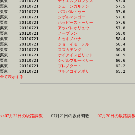
栗東	20110721	
テイエムブロンクス
		57.4 	-	42.2 	-	28.0 	-	14.3

栗東	20110721	
シェーンガルテン　
		57.5 	-	41.4 	-	27.4 	-	14.0

栗東	20110721	
パスパルトゥー　　
		57.6 	-	41.3 	-	26.8 	-	13.2

栗東	20110721	
シゲルマンゴー　　
		57.6 	-	42.8 	-	28.3 	-	14.4

栗東	20110721	
ハッピーストーリー
		57.6 	-	42.9 	-	28.4 	-	14.4

栗東	20110721	
アッパレオリュウ　
		57.8 	-	42.0 	-	26.8 	-	13.3

栗東	20110721	
ノープラン　　　　
		58.0 	-	42.4 	-	27.8 	-	14.3

栗東	20110721	
キセキノハナ　　　
		58.4 	-	42.1 	-	27.6 	-	13.9

栗東	20110721	
ジョーイモーテル　
		58.4 	-	42.1 	-	27.6 	-	14.0

栗東	20110721	
スズカテング　　　
		59.9 	-	44.6 	-	30.0 	-	15.0

栗東	20110721	
ケイアイスピリット
		60.5 	-	44.4 	-	29.1 	-	14.5

栗東	20110721	
シゲルブルーベリー
		60.6 	-	44.9 	-	30.0 	-	15.2

栗東	20110721	
プレノタート　　　
		62.2 	-	45.4 	-	29.6 	-	14.9

栗東	20110721	
サチノコイノボリ　
全て表示する
<<07月22日の坂路調教
07月21日の坂路調教
07月20日の坂路調教