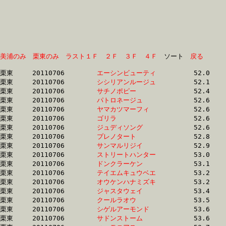
美浦のみ
栗東のみ
ラスト１Ｆ
２Ｆ
３Ｆ
４Ｆ
　ソート　
戻る
栗東	20110706	
エーシンビューティ
		52.0 	-	38.8 	-	26.1 	-	13.3

栗東	20110706	
シシリアンルージュ
		52.1 	-	38.8 	-	26.1 	-	13.3

栗東	20110706	
サチノポピー　　　
		52.4 	-	37.8 	-	0.0 	-	12.7

栗東	20110706	
パトロネージュ　　
		52.6 	-	38.7 	-	25.8 	-	13.1

栗東	20110706	
ヤマカツマーフィ　
		52.6 	-	38.1 	-	25.5 	-	13.0

栗東	20110706	
ゴリラ　　　　　　
		52.6 	-	38.8 	-	25.9 	-	13.4

栗東	20110706	
ジュディソング　　
		52.6 	-	38.9 	-	25.7 	-	13.0

栗東	20110706	
プレノタート　　　
		52.8 	-	38.7 	-	25.5 	-	13.0

栗東	20110706	
サンマルリジイ　　
		52.9 	-	38.3 	-	24.9 	-	12.8

栗東	20110706	
ストリートハンター
		53.0 	-	38.2 	-	24.5 	-	12.5

栗東	20110706	
ドンクラーケン　　
		53.1 	-	38.2 	-	25.5 	-	13.0

栗東	20110706	
テイエムキュウベエ
		53.2 	-	38.1 	-	25.0 	-	12.7

栗東	20110706	
オウケンハナミズキ
		53.2 	-	38.8 	-	25.6 	-	13.1

栗東	20110706	
ジャスタウェイ　　
		53.4 	-	39.1 	-	25.9 	-	13.2

栗東	20110706	
クールラオウ　　　
		53.5 	-	38.7 	-	25.6 	-	12.9

栗東	20110706	
シゲルアーモンド　
		53.6 	-	38.9 	-	25.8 	-	13.1

栗東	20110706	
サドンストーム　　
		53.6 	-	38.8 	-	25.0 	-	12.1
