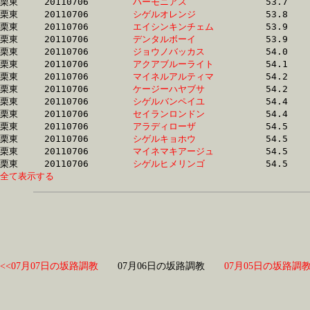
栗東	20110706	
ハーモニアス　　　
		53.7 	-	40.5 	-	28.0 	-	15.0

栗東	20110706	
シゲルオレンジ　　
		53.8 	-	38.8 	-	25.6 	-	13.3

栗東	20110706	
エイシンキンチェム
		53.9 	-	38.7 	-	25.1 	-	12.5

栗東	20110706	
デンタルボーイ　　
		53.9 	-	40.8 	-	28.3 	-	15.3

栗東	20110706	
ジョウノバッカス　
		54.0 	-	39.6 	-	26.2 	-	12.9

栗東	20110706	
アクアブルーライト
		54.1 	-	39.3 	-	25.3 	-	12.3

栗東	20110706	
マイネルアルティマ
		54.2 	-	38.3 	-	24.6 	-	12.1

栗東	20110706	
ケージーハヤブサ　
		54.2 	-	39.3 	-	25.6 	-	12.6

栗東	20110706	
シゲルバンペイユ　
		54.4 	-	39.5 	-	25.8 	-	12.5

栗東	20110706	
セイランロンドン　
		54.4 	-	39.5 	-	25.7 	-	12.6

栗東	20110706	
アラディローザ　　
		54.5 	-	39.5 	-	26.0 	-	12.9

栗東	20110706	
シゲルキョホウ　　
		54.5 	-	38.9 	-	25.2 	-	12.7

栗東	20110706	
マイネマキアージュ
		54.5 	-	38.6 	-	24.9 	-	12.5

栗東	20110706	
シゲルヒメリンゴ　
全て表示する
<<07月07日の坂路調教
07月06日の坂路調教
07月05日の坂路調教