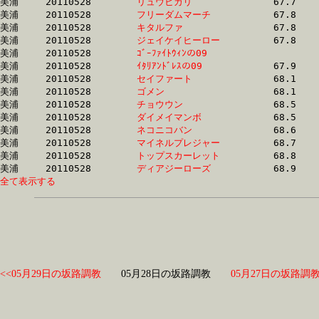
美浦	20110528	
リュウヒカリ　　　
		67.7 	-	49.7 	-	32.6 	-	16.6

美浦	20110528	
フリーダムマーチ　
		67.8 	-	47.7 	-	30.0 	-	14.5

美浦	20110528	
キタルファ　　　　
		67.8 	-	47.7 	-	30.1 	-	14.5

美浦	20110528	
ジェイケイヒーロー
		67.8 	-	50.1 	-	33.3 	-	16.5

美浦	20110528	
ｺﾞｰﾌｧｲﾄｳｨﾝの09　　
		67.9 	-	52.3 	-	35.8 	-	19.0

美浦	20110528	
ｲﾀﾘｱﾝﾄﾞﾚｽの09　　
		67.9 	-	52.1 	-	35.6 	-	18.1

美浦	20110528	
セイファート　　　
		68.1 	-	51.0 	-	34.5 	-	17.3

美浦	20110528	
ゴメン　　　　　　
		68.1 	-	51.9 	-	35.5 	-	17.3

美浦	20110528	
チョウウン　　　　
		68.5 	-	51.6 	-	34.8 	-	17.7

美浦	20110528	
ダイメイマンボ　　
		68.5 	-	50.7 	-	34.0 	-	0.0 

美浦	20110528	
ネコニコバン　　　
		68.6 	-	51.3 	-	34.6 	-	17.4

美浦	20110528	
マイネルプレジャー
		68.7 	-	50.5 	-	33.4 	-	16.4

美浦	20110528	
トップスカーレット
		68.8 	-	51.2 	-	34.3 	-	17.2

美浦	20110528	
ディアジーローズ　
全て表示する
<<05月29日の坂路調教
05月28日の坂路調教
05月27日の坂路調教