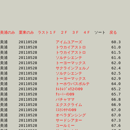
美浦のみ
栗東のみ
ラスト１Ｆ
２Ｆ
３Ｆ
４Ｆ
　ソート　
戻る
美浦	20110528	
アイムユアーズ　　
		60.3 	-	44.4 	-	29.0 	-	14.1

美浦	20110528	
トウカイアストロ　
		61.0 	-	46.4 	-	31.4 	-	16.1

美浦	20110528	
トウカイアストロ　
		61.5 	-	46.4 	-	31.4 	-	16.2

美浦	20110528	
ソルナシエンテ　　
		61.6 	-	45.4 	-	29.8 	-	15.1

美浦	20110528	
トーヨーマックス　
		62.0 	-	46.6 	-	31.2 	-	16.0

美浦	20110528	
サクラインフェルノ
		62.4 	-	46.7 	-	31.1 	-	15.5

美浦	20110528	
ソルナシエンテ　　
		62.5 	-	46.2 	-	30.1 	-	14.7

美浦	20110528	
トーヨーマックス　
		62.9 	-	47.1 	-	31.3 	-	16.0

美浦	20110528	
トーホウパスポルテ
		64.0 	-	46.7 	-	30.6 	-	15.5

美浦	20110528	
ﾄﾚﾄﾚｼﾞｮﾘ2の09　　
		65.2 	-	49.6 	-	33.3 	-	17.1

美浦	20110528	
ﾁｭｰﾆｰの09　　　　
		65.7 	-	49.0 	-	32.9 	-	16.6

美浦	20110528	
パチャママ　　　　
		66.8 	-	49.4 	-	32.3 	-	16.2

美浦	20110528	
エクスクライム　　
		66.9 	-	50.1 	-	33.9 	-	17.0

美浦	20110528	
ﾐｽﾗﾝﾀﾅの09　　　　
		67.0 	-	49.8 	-	33.2 	-	16.6

美浦	20110528	
オペラダンシング　
		67.0 	-	50.5 	-	34.3 	-	17.5

美浦	20110528	
サードシアター　　
		67.3 	-	50.8 	-	34.1 	-	17.3

美浦	20110528	
コールミー　　　　
		67.6 	-	48.9 	-	32.1 	-	16.2
