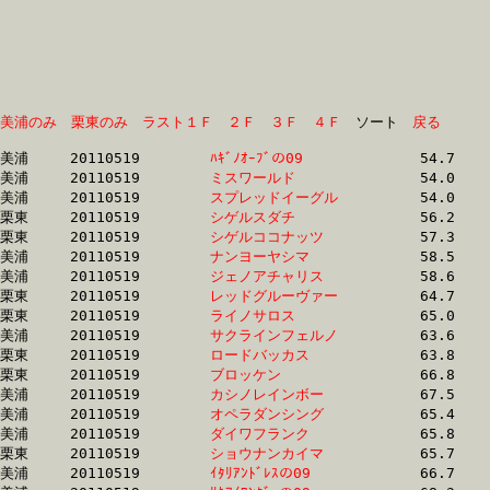
美浦のみ
栗東のみ
ラスト１Ｆ
２Ｆ
３Ｆ
４Ｆ
　ソート　
戻る
美浦	20110519	
ﾊｷﾞﾉｵｰﾌﾞの09　　　
		54.7 	-	39.4 	-	26.1 	-	12.9

美浦	20110519	
ミスワールド　　　
		54.0 	-	39.7 	-	26.2 	-	13.0

美浦	20110519	
スプレッドイーグル
		54.0 	-	39.7 	-	26.3 	-	13.1

栗東	20110519	
シゲルスダチ　　　
		56.2 	-	41.6 	-	27.4 	-	13.7

栗東	20110519	
シゲルココナッツ　
		57.3 	-	41.6 	-	27.5 	-	13.8

美浦	20110519	
ナンヨーヤシマ　　
		58.5 	-	43.6 	-	29.7 	-	15.3

美浦	20110519	
ジェノアチャリス　
		58.6 	-	43.6 	-	29.7 	-	15.3

栗東	20110519	
レッドグルーヴァー
		64.7 	-	46.7 	-	30.7 	-	15.8

栗東	20110519	
ライノサロス　　　
		65.0 	-	46.7 	-	30.8 	-	15.8

美浦	20110519	
サクラインフェルノ
		63.6 	-	47.5 	-	31.9 	-	16.1

栗東	20110519	
ロードバッカス　　
		63.8 	-	48.2 	-	31.9 	-	16.2

栗東	20110519	
ブロッケン　　　　
		66.8 	-	49.1 	-	32.2 	-	16.3

美浦	20110519	
カシノレインボー　
		67.5 	-	48.9 	-	32.3 	-	15.9

美浦	20110519	
オペラダンシング　
		65.4 	-	49.1 	-	32.5 	-	15.9

美浦	20110519	
ダイワフランク　　
		65.8 	-	48.5 	-	32.5 	-	16.6

栗東	20110519	
ショウナンカイマ　
		65.7 	-	49.4 	-	33.2 	-	16.9

美浦	20110519	
ｲﾀﾘｱﾝﾄﾞﾚｽの09　　
		66.7 	-	50.1 	-	33.3 	-	16.7
