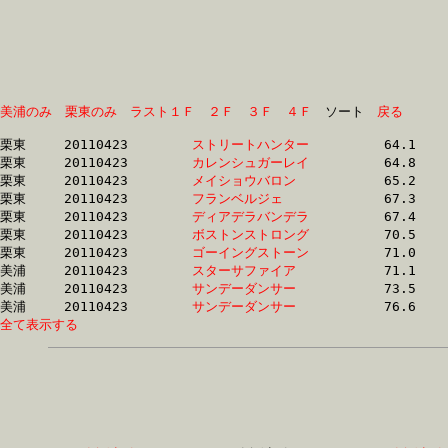
美浦のみ
栗東のみ
ラスト１Ｆ
２Ｆ
３Ｆ
４Ｆ
　ソート　
戻る
栗東	20110423	
ストリートハンター
		64.1 	-	47.7 	-	32.6 	-	17.0

栗東	20110423	
カレンシュガーレイ
		64.8 	-	47.7 	-	31.9 	-	15.8

栗東	20110423	
メイショウバロン　
		65.2 	-	48.7 	-	32.7 	-	16.5

栗東	20110423	
フランベルジェ　　
		67.3 	-	49.7 	-	34.1 	-	17.4

栗東	20110423	
ディアデラバンデラ
		67.4 	-	49.9 	-	32.6 	-	16.0

栗東	20110423	
ボストンストロング
		70.5 	-	52.3 	-	35.0 	-	17.7

栗東	20110423	
ゴーイングストーン
		71.0 	-	52.7 	-	35.1 	-	17.8

美浦	20110423	
スターサファイア　
		71.1 	-	52.5 	-	35.2 	-	17.6

美浦	20110423	
サンデーダンサー　
		73.5 	-	54.8 	-	36.9 	-	18.1

美浦	20110423	
サンデーダンサー　
全て表示する