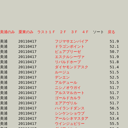
美浦のみ
栗東のみ
ラスト１Ｆ
２Ｆ
３Ｆ
４Ｆ
　ソート　
戻る
美浦	20110417	
フジマサエンパイア
		51.9 	-	37.1 	-	24.3 	-	12.1

美浦	20110417	
ドラゴンポイント　
		52.1 	-	37.8 	-	24.5 	-	12.4

美浦	20110417	
ピュアブリーゼ　　
		50.7 	-	37.1 	-	24.6 	-	12.4

美浦	20110417	
エスクルシーヴァ　
		51.9 	-	38.0 	-	24.6 	-	12.2

美浦	20110417	
リバルドホープ　　
		51.8 	-	37.5 	-	24.8 	-	12.5

美浦	20110417	
ダイヤモンドアスク
		51.4 	-	37.5 	-	24.9 	-	12.6

美浦	20110417	
ルージュ　　　　　
		51.5 	-	37.5 	-	24.9 	-	12.6

美浦	20110417	
デンエン　　　　　
		52.5 	-	38.4 	-	24.9 	-	12.2

美浦	20110417	
アルデュール　　　
		51.5 	-	37.6 	-	25.0 	-	12.4

美浦	20110417	
ニシノオウガイ　　
		51.7 	-	37.5 	-	25.0 	-	12.8

美浦	20110417	
アルスマルカート　
		51.7 	-	37.8 	-	25.1 	-	12.8

美浦	20110417	
ゴールドカルラ　　
		55.7 	-	39.9 	-	25.2 	-	11.8

美浦	20110417	
エアアヴリル　　　
		51.7 	-	37.8 	-	25.2 	-	12.8

美浦	20110417	
ハイランドダンス　
		56.5 	-	39.6 	-	25.3 	-	12.5

美浦	20110417	
シンケンショウブ　
		52.1 	-	38.1 	-	25.3 	-	12.8

美浦	20110417	
アールシネマスタア
		53.4 	-	39.2 	-	25.3 	-	12.3

美浦	20110417	
ウインジュビリー　
		55.5 	-	39.9 	-	25.3 	-	12.4
