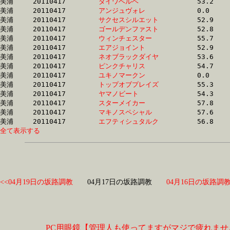
美浦	20110417	
ダイワベルベ　　　
		53.2 	-	39.1 	-	25.4 	-	12.5

美浦	20110417	
アンジュヴォレ　　
		0.0 	-	0.0 	-	25.5 	-	12.4

美浦	20110417	
サクセスシルエット
		52.9 	-	39.0 	-	25.5 	-	12.9

美浦	20110417	
ゴールデンファスト
		52.8 	-	39.0 	-	25.6 	-	12.9

美浦	20110417	
ウィンチェスター　
		55.7 	-	40.6 	-	25.7 	-	12.9

美浦	20110417	
エアジョイント　　
		52.9 	-	38.5 	-	25.8 	-	13.3

美浦	20110417	
ネオブラックダイヤ
		53.6 	-	39.6 	-	25.8 	-	12.6

美浦	20110417	
ピンクチャリス　　
		54.7 	-	39.8 	-	25.8 	-	12.6

美浦	20110417	
ユキノマークン　　
		0.0 	-	40.0 	-	25.8 	-	12.4

美浦	20110417	
トップオブプレイズ
		55.3 	-	39.8 	-	25.8 	-	12.8

美浦	20110417	
ヤマノビート　　　
		54.3 	-	39.5 	-	25.8 	-	12.8

美浦	20110417	
スターメイカー　　
		57.8 	-	39.3 	-	25.8 	-	13.3

美浦	20110417	
マキノスペシャル　
		57.6 	-	41.1 	-	25.8 	-	12.6

美浦	20110417	
エフティシュタルク
全て表示する
<<04月19日の坂路調教
04月17日の坂路調教
04月16日の坂路調教
PC用眼鏡【管理人も使ってますがマジで疲れませ