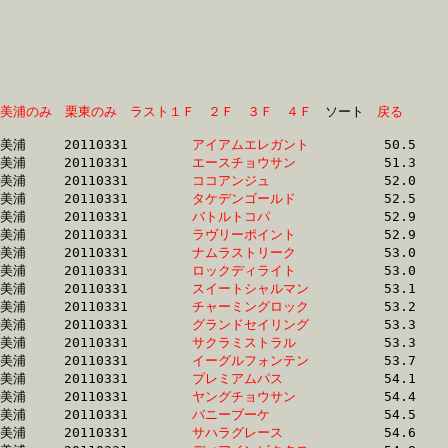
美浦のみ
栗東のみ
ラスト１Ｆ
２Ｆ
３Ｆ
４Ｆ
　ソート　
戻る
美浦	20110331	
アイアムエレガント
		50.5 	-	37.1 	-	24.4 	-	12.3

美浦	20110331	
エースチョウサン　
		51.3 	-	37.7 	-	25.2 	-	12.9

美浦	20110331	
ココアンジュ　　　
		52.0 	-	37.7 	-	25.3 	-	12.9

美浦	20110331	
タケデンゴールド　
		52.5 	-	37.9 	-	25.0 	-	12.7

美浦	20110331	
バトルトコパ　　　
		52.9 	-	38.8 	-	25.7 	-	13.1

美浦	20110331	
ラヴリーポイント　
		52.9 	-	39.1 	-	26.1 	-	13.4

美浦	20110331	
ナムラストリーク　
		53.0 	-	38.6 	-	25.4 	-	12.8

美浦	20110331	
ロックディライト　
		53.0 	-	38.6 	-	25.4 	-	12.9

美浦	20110331	
スイートシャルマン
		53.1 	-	39.1 	-	26.0 	-	13.2

美浦	20110331	
チャーミングロック
		53.2 	-	38.9 	-	25.6 	-	12.5

美浦	20110331	
グランドセイリング
		53.3 	-	38.2 	-	25.2 	-	12.8

美浦	20110331	
サクラミストラル　
		53.3 	-	39.3 	-	26.2 	-	13.4

美浦	20110331	
イーグルフォンテン
		53.7 	-	38.0 	-	24.9 	-	12.1

美浦	20110331	
プレミアムパス　　
		54.1 	-	39.6 	-	25.3 	-	12.2

美浦	20110331	
ヤングチョウサン　
		54.4 	-	38.6 	-	24.4 	-	12.1

美浦	20110331	
バニーブーケ　　　
		54.5 	-	40.0 	-	25.7 	-	12.6

美浦	20110331	
サハラグレース　　
		54.6 	-	38.3 	-	25.0 	-	12.3
