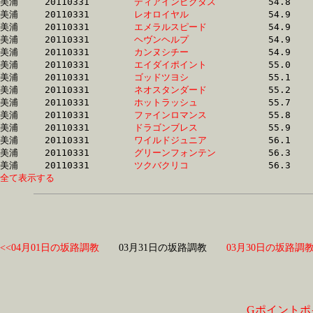
美浦	20110331	
ディアインビクタス
		54.8 	-	39.1 	-	25.7 	-	12.6

美浦	20110331	
レオロイヤル　　　
		54.9 	-	40.9 	-	27.4 	-	13.8

美浦	20110331	
エメラルスピード　
		54.9 	-	38.4 	-	25.0 	-	12.2

美浦	20110331	
ヘヴンヘルプ　　　
		54.9 	-	40.9 	-	27.4 	-	13.7

美浦	20110331	
カンヌシチー　　　
		54.9 	-	40.4 	-	26.8 	-	13.2

美浦	20110331	
エイダイポイント　
		55.0 	-	40.4 	-	26.8 	-	13.2

美浦	20110331	
ゴッドツヨシ　　　
		55.1 	-	40.7 	-	27.2 	-	13.5

美浦	20110331	
ネオスタンダード　
		55.2 	-	39.2 	-	25.7 	-	12.7

美浦	20110331	
ホットラッシュ　　
		55.7 	-	40.3 	-	26.1 	-	12.5

美浦	20110331	
ファインロマンス　
		55.8 	-	40.7 	-	26.3 	-	12.5

美浦	20110331	
ドラゴンブレス　　
		55.9 	-	40.2 	-	25.7 	-	12.3

美浦	20110331	
ワイルドジュニア　
		56.1 	-	40.1 	-	26.2 	-	12.8

美浦	20110331	
グリーンフォンテン
		56.3 	-	40.2 	-	26.0 	-	12.7

美浦	20110331	
ツクバクリコ　　　
全て表示する
<<04月01日の坂路調教
03月31日の坂路調教
03月30日の坂路調教
Gポイントポ