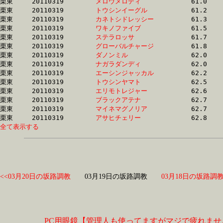
栗東	20110319	
メロウメロディ　　
		61.0 	-	0.0 	-	30.7 	-	0.0 

栗東	20110319	
トウシンイーグル　
		61.2 	-	44.1 	-	28.2 	-	14.0

栗東	20110319	
カネトシドレッシー
		61.3 	-	45.8 	-	30.5 	-	15.1

栗東	20110319	
ワキノファイブ　　
		61.5 	-	45.4 	-	30.3 	-	15.2

栗東	20110319	
ステラロッサ　　　
		61.7 	-	46.1 	-	30.4 	-	15.2

栗東	20110319	
グローバルチャージ
		61.8 	-	44.7 	-	0.0 	-	15.3

栗東	20110319	
ダノンミル　　　　
		62.0 	-	46.3 	-	30.4 	-	14.7

栗東	20110319	
ナガラダンディ　　
		62.0 	-	46.4 	-	31.5 	-	16.0

栗東	20110319	
エーシンジャッカル
		62.2 	-	45.9 	-	29.6 	-	14.2

栗東	20110319	
トウシンヤマト　　
		62.5 	-	45.9 	-	30.7 	-	15.3

栗東	20110319	
エリモトレジャー　
		62.6 	-	46.0 	-	30.9 	-	15.8

栗東	20110319	
ブラックアテナ　　
		62.7 	-	45.7 	-	29.0 	-	14.0

栗東	20110319	
マイネマグノリア　
		62.7 	-	46.4 	-	30.6 	-	15.1

栗東	20110319	
アサヒチェリー　　
全て表示する
<<03月20日の坂路調教
03月19日の坂路調教
03月18日の坂路調教
PC用眼鏡【管理人も使ってますがマジで疲れませ