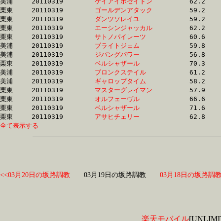
美浦	20110319	
ケイアイポセイドン
		62.2 	-	45.8 	-	29.8 	-	14.2

栗東	20110319	
ゴールデンアタック
		59.2 	-	42.7 	-	28.0 	-	14.2

栗東	20110319	
ダンツソレイユ　　
		59.2 	-	43.5 	-	28.5 	-	14.2

栗東	20110319	
エーシンジャッカル
		62.2 	-	45.9 	-	29.6 	-	14.2

栗東	20110319	
サトノパイレーツ　
		60.6 	-	44.4 	-	28.9 	-	14.3

美浦	20110319	
ブライトジェム　　
		59.8 	-	43.9 	-	29.1 	-	14.4

美浦	20110319	
ジパングパワー　　
		56.8 	-	42.2 	-	28.3 	-	14.4

栗東	20110319	
ベルシャザール　　
		70.3 	-	49.7 	-	31.6 	-	14.4

美浦	20110319	
ブロンクステイル　
		61.2 	-	45.4 	-	29.8 	-	14.5

美浦	20110319	
ギャロップタイム　
		58.2 	-	42.9 	-	28.8 	-	14.5

栗東	20110319	
マスターグレイマン
		57.9 	-	42.8 	-	28.7 	-	14.5

栗東	20110319	
オルフェーヴル　　
		66.6 	-	48.1 	-	30.9 	-	14.5

栗東	20110319	
ベルシャザール　　
		71.6 	-	50.7 	-	31.7 	-	14.5

栗東	20110319	
アサヒチェリー　　
全て表示する
<<03月20日の坂路調教
03月19日の坂路調教
03月18日の坂路調教
楽天モバイル
[UNLI