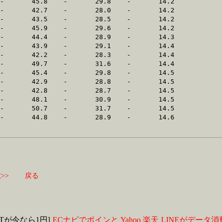
>>
戻る
MITが今なら1円]
ECナビでポインと
Yahoo
楽天
LINEがデータ消