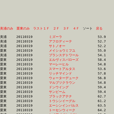
美浦のみ
栗東のみ
ラスト１Ｆ
２Ｆ
３Ｆ
４Ｆ
　ソート　
戻る
美浦	20110319	
ミズーラ　　　　　
		53.9 	-	38.8 	-	25.1 	-	12.3

美浦	20110319	
アフロディーテ　　
		52.7 	-	38.3 	-	25.1 	-	12.4

美浦	20110319	
サトノオー　　　　
		52.2 	-	38.0 	-	24.9 	-	12.4

栗東	20110319	
メイショウミフユ　
		55.0 	-	39.6 	-	25.5 	-	12.7

美浦	20110319	
プランスデトワール
		54.1 	-	39.7 	-	26.0 	-	12.8

栗東	20110319	
エルヴィスバローズ
		58.4 	-	42.8 	-	27.5 	-	13.0

栗東	20110319	
マーレーヒル　　　
		54.8 	-	39.8 	-	26.0 	-	13.0

栗東	20110319	
スマートアルタス　
		53.6 	-	39.4 	-	26.1 	-	13.2

栗東	20110319	
リッチマインド　　
		57.8 	-	41.6 	-	26.9 	-	13.3

栗東	20110319	
ウォーターデューク
		56.8 	-	41.8 	-	27.4 	-	13.3

栗東	20110319	
マルブツクラウン　
		54.8 	-	40.2 	-	26.8 	-	13.6

栗東	20110319	
ドンウイング　　　
		59.4 	-	42.5 	-	27.8 	-	13.8

栗東	20110319	
サンビーム　　　　
		59.4 	-	43.3 	-	28.3 	-	14.0

栗東	20110319	
ブラックアテナ　　
		62.7 	-	45.7 	-	29.0 	-	14.0

栗東	20110319	
トウシンイーグル　
		61.2 	-	44.1 	-	28.2 	-	14.0

栗東	20110319	
エーシンインパルス
		63.5 	-	45.6 	-	29.1 	-	14.1

栗東	20110319	
トーセンウィーク　
		64.2 	-	46.2 	-	29.6 	-	14.2
