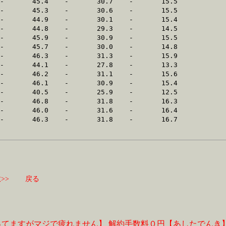
>>
戻る
ってますがマジで疲れません】
解約手数料０円【あしたでんき