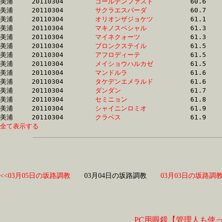
美浦	20110304	
ゴールデンファスト
		60.6 	-	45.4 	-	30.7 	-	15.5

美浦	20110304	
サクラエスパーダ　
		60.7 	-	45.3 	-	30.6 	-	15.5

美浦	20110304	
オリオンザジョケツ
		61.1 	-	44.9 	-	30.1 	-	15.4

美浦	20110304	
マキノスペシャル　
		61.3 	-	44.8 	-	29.3 	-	14.5

美浦	20110304	
マイネクォーツ　　
		61.3 	-	45.9 	-	30.9 	-	15.5

美浦	20110304	
ブロンクステイル　
		61.5 	-	45.7 	-	30.0 	-	14.8

美浦	20110304	
アフロディーテ　　
		61.5 	-	46.3 	-	31.3 	-	15.9

美浦	20110304	
メイショウハルカゼ
		61.5 	-	44.1 	-	27.8 	-	13.3

美浦	20110304	
マンドルラ　　　　
		61.6 	-	46.2 	-	31.1 	-	15.6

美浦	20110304	
タケデンエメラルド
		61.6 	-	46.1 	-	30.9 	-	15.4

美浦	20110304	
ダンダン　　　　　
		61.7 	-	40.5 	-	25.9 	-	12.5

美浦	20110304	
セミニョン　　　　
		61.8 	-	46.8 	-	31.8 	-	16.3

美浦	20110304	
シャイニンロミオ　
		61.9 	-	46.0 	-	31.6 	-	16.4

美浦	20110304	
クラベス　　　　　
全て表示する
<<03月05日の坂路調教
03月04日の坂路調教
03月03日の坂路調教
PC用眼鏡【管理人も使