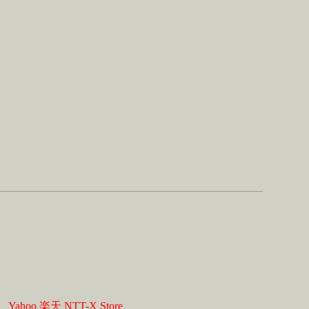
】
Yahoo
楽天
NTT-X Store