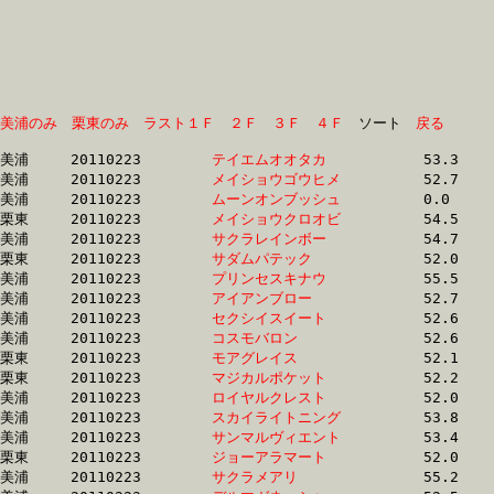
美浦のみ
栗東のみ
ラスト１Ｆ
２Ｆ
３Ｆ
４Ｆ
　ソート　
戻る
美浦	20110223	
テイエムオオタカ　
		53.3 	-	38.4 	-	24.4 	-	11.7

美浦	20110223	
メイショウゴウヒメ
		52.7 	-	37.1 	-	23.8 	-	11.9

美浦	20110223	
ムーンオンブッシュ
		0.0 	-	0.0 	-	24.1 	-	11.9

栗東	20110223	
メイショウクロオビ
		54.5 	-	39.6 	-	0.0 	-	12.0

美浦	20110223	
サクラレインボー　
		54.7 	-	38.9 	-	24.3 	-	12.0

栗東	20110223	
サダムパテック　　
		52.0 	-	0.0 	-	0.0 	-	12.0

美浦	20110223	
プリンセスキナウ　
		55.5 	-	40.2 	-	25.7 	-	12.1

美浦	20110223	
アイアンブロー　　
		52.7 	-	37.6 	-	24.3 	-	12.1

美浦	20110223	
セクシイスイート　
		52.6 	-	38.3 	-	24.6 	-	12.1

美浦	20110223	
コスモバロン　　　
		52.6 	-	38.0 	-	24.7 	-	12.1

栗東	20110223	
モアグレイス　　　
		52.1 	-	38.0 	-	24.7 	-	12.1

栗東	20110223	
マジカルポケット　
		52.2 	-	38.5 	-	25.1 	-	12.2

美浦	20110223	
ロイヤルクレスト　
		52.0 	-	0.0 	-	24.9 	-	12.2

美浦	20110223	
スカイライトニング
		53.8 	-	38.9 	-	25.0 	-	12.2

美浦	20110223	
サンマルヴィエント
		53.4 	-	38.8 	-	24.9 	-	12.2

栗東	20110223	
ジョーアラマート　
		52.0 	-	37.4 	-	24.3 	-	12.2

美浦	20110223	
サクラメアリ　　　
		55.2 	-	0.0 	-	0.0 	-	12.2
