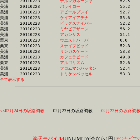
美浦	20110223	
デルマガネーシャ　
		52.5 	-	37.9 	-	24.3 	-	12.2

美浦	20110223	
バライロー　　　　
		55.2 	-	0.0 	-	0.0 	-	12.2

美浦	20110223	
アピールプレイ　　
		52.7 	-	38.2 	-	24.8 	-	12.2

美浦	20110223	
ケイアイアテナ　　
		55.6 	-	40.4 	-	26.0 	-	12.3

美浦	20110223	
ビッグスナイパー　
		52.2 	-	37.9 	-	24.8 	-	12.3

美浦	20110223	
ミヤビアザーレ　　
		56.2 	-	40.8 	-	26.2 	-	12.3

美浦	20110223	
アカンサス　　　　
		51.1 	-	36.9 	-	24.5 	-	12.3

栗東	20110223	
ウエストハーバー　
		0.0 	-	38.8 	-	0.0 	-	12.3

栗東	20110223	
スナイプビッド　　
		52.8 	-	38.1 	-	24.6 	-	12.3

美浦	20110223	
リンガスゲート　　
		53.3 	-	38.8 	-	25.1 	-	12.3

美浦	20110223	
カフェラピード　　
		49.8 	-	35.9 	-	23.8 	-	12.3

栗東	20110223	
アルゴリズム　　　
		52.6 	-	38.7 	-	25.1 	-	12.3

美浦	20110223	
フロムマンハッタン
		52.4 	-	38.2 	-	25.2 	-	12.3

美浦	20110223	
トミケンベッセル　
全て表示する
<<02月24日の坂路調教
02月23日の坂路調教
02月22日の坂路調教
楽天モバイル
[UNLIMITが今なら1円]
ECナビで