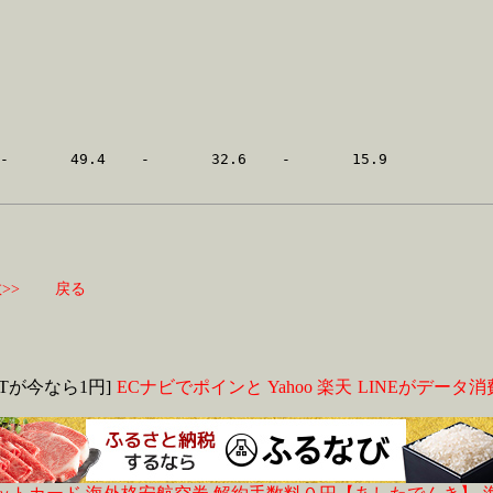
>>
戻る
MITが今なら1円]
ECナビでポインと
Yahoo
楽天
LINEがデータ消