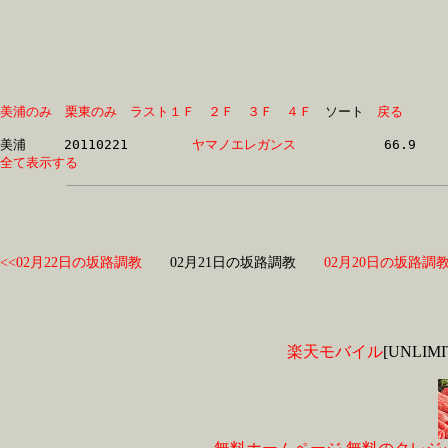
美浦のみ
栗東のみ
ラスト１Ｆ
２Ｆ
３Ｆ
４Ｆ
　ソート　
戻る
美浦	20110221	
ヤマノエレガンス　
全て表示する
<<02月22日の坂路調教
02月21日の坂路調教
02月20日の坂路調教
楽天モバイル
[UNLI