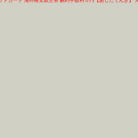
ットカード
海外格安航空券
解約手数料０円【あしたでんき】