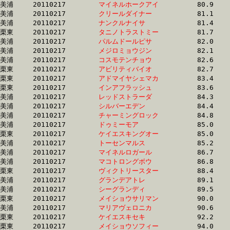
美浦	20110217	
マイネルホークアイ
		80.9 	-	60.5 	-	40.9 	-	20.7

美浦	20110217	
クリールダイナー　
		81.1 	-	58.8 	-	37.7 	-	18.9

美浦	20110217	
ナンクルナイサ　　
		81.4 	-	60.1 	-	39.4 	-	20.2

栗東	20110217	
タニノトラストミー
		81.7 	-	61.6 	-	41.2 	-	20.4

美浦	20110217	
パルムドールピサ　
		82.0 	-	61.0 	-	40.5 	-	19.8

美浦	20110217	
メジロミョウジン　
		82.1 	-	62.2 	-	42.2 	-	21.2

美浦	20110217	
コスモテンチョウ　
		82.6 	-	61.6 	-	41.1 	-	20.0

栗東	20110217	
アビリティバイオ　
		82.7 	-	61.4 	-	40.9 	-	20.3

栗東	20110217	
アドマイヤシェマカ
		83.4 	-	60.6 	-	39.3 	-	19.2

栗東	20110217	
インアフラッシュ　
		83.6 	-	60.1 	-	39.8 	-	19.8

美浦	20110217	
レッドストラーダ　
		84.3 	-	63.2 	-	42.6 	-	21.0

美浦	20110217	
シルバーエデン　　
		84.4 	-	63.5 	-	43.2 	-	21.1

美浦	20110217	
チャーミングロック
		84.8 	-	63.3 	-	42.8 	-	21.6

美浦	20110217	
ドゥミーモア　　　
		85.0 	-	63.6 	-	42.9 	-	21.6

栗東	20110217	
ケイエスキングオー
		85.0 	-	61.9 	-	40.3 	-	20.1

美浦	20110217	
トーセンマルス　　
		85.2 	-	63.7 	-	43.1 	-	21.9

美浦	20110217	
マイネルロガール　
		86.7 	-	64.7 	-	42.9 	-	21.5

美浦	20110217	
マコトロングボウ　
		86.8 	-	64.8 	-	43.6 	-	21.8

栗東	20110217	
ヴィクトリースター
		88.4 	-	66.1 	-	44.2 	-	21.8

美浦	20110217	
グランデアトレ　　
		89.1 	-	67.4 	-	46.0 	-	23.8

美浦	20110217	
シーグランディ　　
		89.5 	-	66.3 	-	44.2 	-	21.9

栗東	20110217	
メイショウサリマン
		90.0 	-	66.8 	-	44.5 	-	21.3

美浦	20110217	
マリアヴェロニカ　
		90.6 	-	65.8 	-	43.4 	-	21.8

栗東	20110217	
ケイエスキセキ　　
		92.2 	-	68.1 	-	44.7 	-	22.2

栗東	20110217	
メイショウソフィー
		94.0 	-	69.1 	-	45.8 	-	22.8
