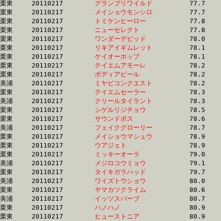
栗東	20110217	
グランプリワイルド
		77.7 	-	57.4 	-	38.0 	-	18.7

栗東	20110217	
メイショウモンシロ
		77.7 	-	57.3 	-	38.6 	-	18.9

栗東	20110217	
トミケンヒーロー　
		77.8 	-	57.9 	-	38.6 	-	19.1

栗東	20110217	
ニューセレクト　　
		77.8 	-	59.8 	-	41.3 	-	21.0

栗東	20110217	
ワンダーデビッド　
		78.0 	-	57.9 	-	39.0 	-	19.4

栗東	20110217	
リキアイギムレット
		78.1 	-	56.5 	-	37.4 	-	18.9

栗東	20110217	
ケイオーホップ　　
		78.1 	-	58.0 	-	40.0 	-	20.8

栗東	20110217	
テイエムアモーレ　
		78.2 	-	58.6 	-	38.5 	-	18.6

栗東	20110217	
ボディアピール　　
		78.2 	-	53.9 	-	33.7 	-	15.5

美浦	20110217	
ミヤビコンクエスト
		78.2 	-	58.2 	-	38.7 	-	19.3

栗東	20110217	
テイエムセーラー　
		78.3 	-	57.4 	-	37.2 	-	18.8

美浦	20110217	
クリールタイラント
		78.3 	-	58.3 	-	40.6 	-	20.9

栗東	20110217	
シゲルリジチョウ　
		78.5 	-	59.8 	-	40.4 	-	19.9

栗東	20110217	
サウンドボス　　　
		78.6 	-	58.4 	-	38.6 	-	18.7

美浦	20110217	
フェイクグローリー
		78.7 	-	58.9 	-	39.7 	-	19.8

栗東	20110217	
メイショウマシュウ
		78.9 	-	58.1 	-	38.3 	-	19.1

栗東	20110217	
ウアジェト　　　　
		78.9 	-	58.0 	-	38.4 	-	19.0

栗東	20110217	
ミッキーオーラ　　
		79.0 	-	58.7 	-	39.3 	-	19.9

美浦	20110217	
メジロコウミョウ　
		79.1 	-	58.9 	-	39.5 	-	19.9

栗東	20110217	
タイキガラハッド　
		79.7 	-	59.6 	-	38.9 	-	19.2

美浦	20110217	
ワイズトウショウ　
		80.0 	-	59.4 	-	40.1 	-	19.9

栗東	20110217	
ヤマカツクライム　
		80.6 	-	59.6 	-	38.8 	-	19.2

美浦	20110217	
イッツスパーブ　　
		80.7 	-	61.4 	-	42.5 	-	21.6

栗東	20110217	
ハノハノ　　　　　
		80.9 	-	59.5 	-	39.5 	-	19.7

栗東	20110217	
ヒューストニア　　
		80.9 	-	57.8 	-	37.7 	-	18.4
