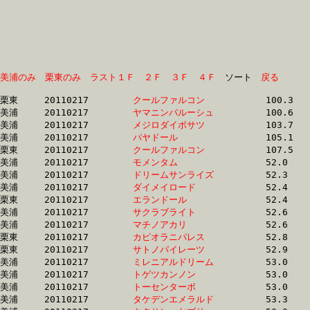
美浦のみ
栗東のみ
ラスト１Ｆ
２Ｆ
３Ｆ
４Ｆ
　ソート　
戻る
栗東	20110217	
クールファルコン　
		100.3 	-	75.1 	-	49.5 	-	23.2

美浦	20110217	
ヤマニンバルーシュ
		100.6 	-	74.2 	-	49.1 	-	24.4

美浦	20110217	
メジロダイボサツ　
		103.7 	-	74.5 	-	49.5 	-	24.1

美浦	20110217	
パヤドール　　　　
		105.1 	-	77.3 	-	50.9 	-	25.5

栗東	20110217	
クールファルコン　
		107.5 	-	80.8 	-	52.7 	-	25.2

美浦	20110217	
モメンタム　　　　
		52.0 	-	37.9 	-	25.4 	-	13.1

美浦	20110217	
ドリームサンライズ
		52.3 	-	38.9 	-	26.3 	-	13.4

美浦	20110217	
ダイメイロード　　
		52.4 	-	0.0 	-	0.0 	-	13.1

栗東	20110217	
エランドール　　　
		52.4 	-	38.5 	-	25.5 	-	12.6

美浦	20110217	
サクラブライト　　
		52.6 	-	38.2 	-	25.5 	-	13.1

美浦	20110217	
マチノアカリ　　　
		52.6 	-	37.8 	-	24.8 	-	12.1

栗東	20110217	
カピオラニパレス　
		52.8 	-	38.3 	-	24.6 	-	11.8

栗東	20110217	
サトノパイレーツ　
		52.9 	-	38.4 	-	25.0 	-	12.6

美浦	20110217	
ミレニアルドリーム
		53.0 	-	38.8 	-	24.9 	-	12.1

美浦	20110217	
トゲツカンノン　　
		53.0 	-	39.2 	-	26.5 	-	13.5

美浦	20110217	
トーセンターボ　　
		53.0 	-	38.4 	-	25.2 	-	12.1

美浦	20110217	
タケデンエメラルド
		53.3 	-	38.9 	-	26.2 	-	13.7
