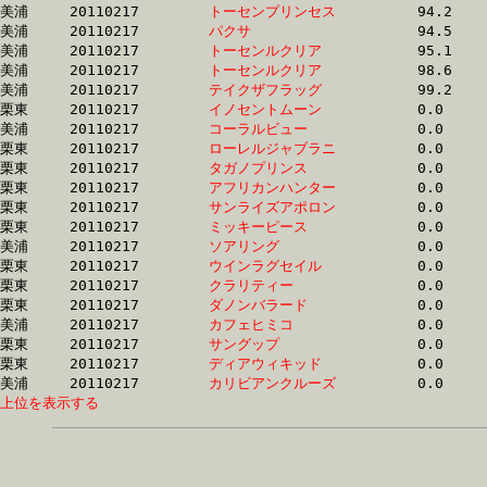
美浦	20110217	
トーセンプリンセス
		94.2 	-	69.2 	-	46.0 	-	22.4

美浦	20110217	
パクサ　　　　　　
		94.5 	-	69.5 	-	45.4 	-	21.7

美浦	20110217	
トーセンルクリア　
		95.1 	-	71.1 	-	46.8 	-	23.4

美浦	20110217	
トーセンルクリア　
		98.6 	-	73.2 	-	50.3 	-	24.7

美浦	20110217	
テイクザフラッグ　
		99.2 	-	74.5 	-	50.7 	-	25.9

栗東	20110217	
イノセントムーン　
		0.0 	-	0.0 	-	27.7 	-	13.4

美浦	20110217	
コーラルビュー　　
		0.0 	-	0.0 	-	0.0 	-	0.0 

栗東	20110217	
ローレルジャブラニ
		0.0 	-	0.0 	-	0.0 	-	0.0 

栗東	20110217	
タガノプリンス　　
		0.0 	-	44.1 	-	29.3 	-	14.6

栗東	20110217	
アフリカンハンター
		0.0 	-	50.0 	-	34.4 	-	17.6

栗東	20110217	
サンライズアポロン
		0.0 	-	51.4 	-	35.7 	-	18.1

栗東	20110217	
ミッキーピース　　
		0.0 	-	0.0 	-	29.1 	-	14.7

美浦	20110217	
ソアリング　　　　
		0.0 	-	52.8 	-	34.6 	-	0.0 

栗東	20110217	
ウインラグセイル　
		0.0 	-	0.0 	-	0.0 	-	17.1

栗東	20110217	
クラリティー　　　
		0.0 	-	0.0 	-	0.0 	-	0.0 

栗東	20110217	
ダノンバラード　　
		0.0 	-	0.0 	-	0.0 	-	0.0 

美浦	20110217	
カフェヒミコ　　　
		0.0 	-	0.0 	-	0.0 	-	0.0 

栗東	20110217	
サングップ　　　　
		0.0 	-	0.0 	-	0.0 	-	0.0 

栗東	20110217	
ディアウィキッド　
		0.0 	-	60.1 	-	40.5 	-	19.9

美浦	20110217	
カリビアンクルーズ
上位を表示する