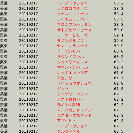
美浦	20110217	
ワイズトウショウ　
		58.2 	-	38.4 	-	25.2 	-	12.7

美浦	20110217	
メジロコウミョウ　
		58.3 	-	38.4 	-	25.1 	-	12.6

栗東	20110217	
オースミストーン　
		58.4 	-	42.7 	-	28.3 	-	14.3

栗東	20110217	
テイエムララバイ　
		58.5 	-	43.7 	-	29.9 	-	15.5

美浦	20110217	
フロムマンハッタン
		58.8 	-	44.4 	-	29.8 	-	14.8

美浦	20110217	
サトノピースピース
		59.0 	-	44.3 	-	30.1 	-	15.6

栗東	20110217	
テーオービリーヴ　
		59.1 	-	43.3 	-	27.9 	-	13.6

栗東	20110217	
ダノンクルソラ　　
		59.6 	-	44.0 	-	28.7 	-	14.1

栗東	20110217	
ヤマニンラレーヌ　
		59.9 	-	43.6 	-	28.6 	-	14.0

栗東	20110217	
ノーザンリバー　　
		60.0 	-	40.5 	-	25.5 	-	12.5

栗東	20110217	
サウンドマンボ　　
		60.2 	-	45.2 	-	30.1 	-	15.2

栗東	20110217	
ジュエリーキッス　
		60.3 	-	44.5 	-	30.0 	-	15.1

栗東	20110217	
マウンテンパール　
		61.4 	-	41.2 	-	27.2 	-	14.1

美浦	20110217	
レッドエレンシア　
		61.6 	-	46.0 	-	30.6 	-	15.5

美浦	20110217	
アカンサス　　　　
		61.7 	-	44.9 	-	29.5 	-	14.8

栗東	20110217	
メイショウマシュウ
		61.8 	-	45.9 	-	30.7 	-	15.6

美浦	20110217	
ガッツ　　　　　　
		61.8 	-	46.6 	-	31.3 	-	15.8

美浦	20110217	
ターゲットマシン　
		62.2 	-	46.5 	-	31.6 	-	16.4

栗東	20110217	
アストロロジー　　
		62.2 	-	45.9 	-	30.5 	-	15.1

美浦	20110217	
ﾏﾙｶﾞﾘｰﾀの08　　　
		62.2 	-	46.4 	-	31.0 	-	15.7

美浦	20110217	
マルタカシクレノン
		62.3 	-	46.8 	-	31.2 	-	15.9

栗東	20110217	
ミスターマスタード
		62.3 	-	46.8 	-	31.6 	-	16.3

栗東	20110217	
アプジヒト　　　　
		62.3 	-	44.5 	-	29.1 	-	14.6

美浦	20110217	
ワイズトウショウ　
		62.3 	-	42.6 	-	28.5 	-	14.7

美浦	20110217	
フルフーテル　　　
		62.5 	-	47.2 	-	31.8 	-	16.2
