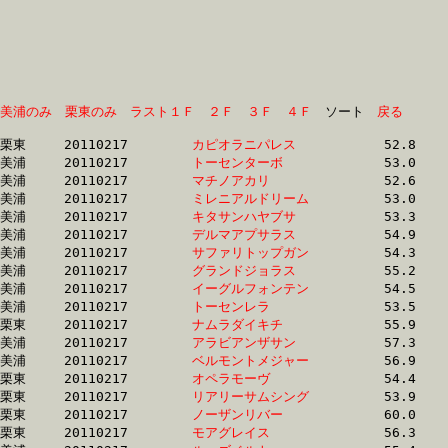
美浦のみ
栗東のみ
ラスト１Ｆ
２Ｆ
３Ｆ
４Ｆ
　ソート　
戻る
栗東	20110217	
カピオラニパレス　
		52.8 	-	38.3 	-	24.6 	-	11.8

美浦	20110217	
トーセンターボ　　
		53.0 	-	38.4 	-	25.2 	-	12.1

美浦	20110217	
マチノアカリ　　　
		52.6 	-	37.8 	-	24.8 	-	12.1

美浦	20110217	
ミレニアルドリーム
		53.0 	-	38.8 	-	24.9 	-	12.1

美浦	20110217	
キタサンハヤブサ　
		53.3 	-	39.0 	-	25.1 	-	12.2

美浦	20110217	
デルマアプサラス　
		54.9 	-	38.5 	-	24.9 	-	12.4

美浦	20110217	
サファリトップガン
		54.3 	-	39.0 	-	25.2 	-	12.4

美浦	20110217	
グランドジョラス　
		55.2 	-	40.1 	-	25.7 	-	12.4

美浦	20110217	
イーグルフォンテン
		54.5 	-	38.4 	-	25.0 	-	12.4

美浦	20110217	
トーセンレラ　　　
		53.5 	-	38.9 	-	25.6 	-	12.4

栗東	20110217	
ナムラダイキチ　　
		55.9 	-	39.9 	-	25.3 	-	12.4

美浦	20110217	
アラビアンザサン　
		57.3 	-	41.0 	-	26.3 	-	12.5

美浦	20110217	
ベルモントメジャー
		56.9 	-	40.8 	-	26.0 	-	12.5

栗東	20110217	
オペラモーヴ　　　
		54.4 	-	39.7 	-	25.8 	-	12.5

栗東	20110217	
リアリーサムシング
		53.9 	-	39.6 	-	25.5 	-	12.5

栗東	20110217	
ノーザンリバー　　
		60.0 	-	40.5 	-	25.5 	-	12.5

栗東	20110217	
モアグレイス　　　
		56.3 	-	40.8 	-	26.0 	-	12.5
