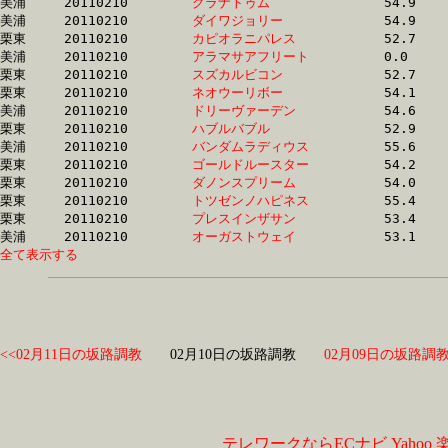
美浦	20110210	
グラナトゥム　　　
		54.9 	-	38.8 	-	25.3 	-	12.8

美浦	20110210	
ダイワジョリー　　
		54.9 	-	38.8 	-	25.3 	-	12.8

栗東	20110210	
カピオラニパレス　
		52.7 	-	38.9 	-	25.8 	-	12.8

美浦	20110210	
アラマサアフリート
		0.0 	-	38.9 	-	25.2 	-	12.6

栗東	20110210	
スズカルビコン　　
		52.7 	-	38.9 	-	26.1 	-	13.5

栗東	20110210	
ネオウーリボー　　
		54.1 	-	39.0 	-	25.2 	-	12.0

美浦	20110210	
ドリーヴァーデン　
		54.6 	-	39.0 	-	25.3 	-	12.6

栗東	20110210	
ハブルバブル　　　
		52.9 	-	39.0 	-	26.0 	-	13.0

美浦	20110210	
バンダムラディウス
		55.6 	-	39.0 	-	25.7 	-	12.7

栗東	20110210	
ゴールドルースター
		54.2 	-	39.1 	-	25.3 	-	12.6

栗東	20110210	
ダノンスプリーム　
		54.0 	-	39.2 	-	25.5 	-	12.6

栗東	20110210	
トツゼンノハピネス
		55.4 	-	39.2 	-	25.3 	-	12.7

栗東	20110210	
プレスインザサン　
		53.4 	-	39.2 	-	25.9 	-	13.2

美浦	20110210	
オーガストウェイ　
全て表示する
<<02月11日の坂路調教
02月10日の坂路調教
02月09日の坂路調教
テレワークならECナビ
Yahoo