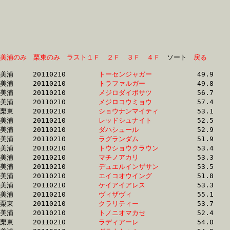
美浦のみ
栗東のみ
ラスト１Ｆ
２Ｆ
３Ｆ
４Ｆ
　ソート　
戻る
美浦	20110210	
トーセンジャガー　
		49.9 	-	37.0 	-	25.0 	-	12.9

美浦	20110210	
トラファルガー　　
		49.8 	-	37.1 	-	25.1 	-	12.9

美浦	20110210	
メジロダイボサツ　
		56.7 	-	37.5 	-	24.5 	-	12.4

美浦	20110210	
メジロコウミョウ　
		57.4 	-	37.7 	-	24.6 	-	12.4

栗東	20110210	
ショウナンマイティ
		53.1 	-	37.9 	-	24.2 	-	12.2

美浦	20110210	
レッドシュナイト　
		52.5 	-	37.9 	-	25.1 	-	12.6

美浦	20110210	
ダハシュール　　　
		52.9 	-	38.0 	-	25.2 	-	12.7

美浦	20110210	
ラグランダム　　　
		51.9 	-	38.0 	-	25.0 	-	12.7

美浦	20110210	
トウショウクラウン
		53.4 	-	38.1 	-	24.7 	-	12.2

美浦	20110210	
マチノアカリ　　　
		53.3 	-	38.3 	-	24.5 	-	11.9

美浦	20110210	
デュエルインザサン
		53.5 	-	38.4 	-	25.0 	-	12.5

美浦	20110210	
エイコオウイング　
		51.8 	-	38.4 	-	25.4 	-	13.0

美浦	20110210	
ケイアイアレス　　
		53.3 	-	38.4 	-	24.5 	-	12.0

美浦	20110210	
ヴィザヴィ　　　　
		55.1 	-	38.5 	-	25.4 	-	12.6

栗東	20110210	
クラリティー　　　
		53.7 	-	38.5 	-	25.0 	-	12.5

美浦	20110210	
トノニオマカセ　　
		52.4 	-	38.7 	-	25.6 	-	12.8

栗東	20110210	
ラディアーレ　　　
		54.0 	-	38.8 	-	25.4 	-	12.6
