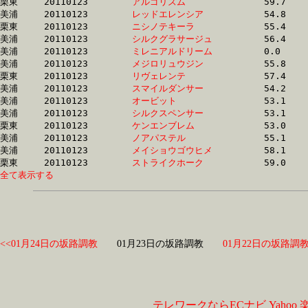
栗東	20110123	
アルゴリズム　　　
		59.7 	-	42.3 	-	25.4 	-	11.8

美浦	20110123	
レッドエレンシア　
		54.8 	-	39.8 	-	25.5 	-	12.3

栗東	20110123	
ニシノテキーラ　　
		55.4 	-	40.1 	-	25.6 	-	12.5

美浦	20110123	
シルクグラサージュ
		56.4 	-	40.3 	-	25.6 	-	12.3

美浦	20110123	
ミレニアルドリーム
		0.0 	-	0.0 	-	25.6 	-	0.0 

美浦	20110123	
メジロリュウジン　
		55.8 	-	38.8 	-	25.6 	-	13.2

栗東	20110123	
リヴェレンテ　　　
		57.4 	-	40.4 	-	25.6 	-	12.5

美浦	20110123	
スマイルダンサー　
		54.2 	-	39.3 	-	25.7 	-	12.7

美浦	20110123	
オービット　　　　
		53.1 	-	38.7 	-	25.7 	-	13.1

美浦	20110123	
シルクスペンサー　
		53.1 	-	38.7 	-	25.7 	-	13.1

栗東	20110123	
ケンエンブレム　　
		53.0 	-	38.5 	-	25.7 	-	13.2

美浦	20110123	
ノアパステル　　　
		55.1 	-	40.2 	-	25.8 	-	12.6

美浦	20110123	
メイショウゴウヒメ
		58.1 	-	40.7 	-	25.8 	-	12.2

栗東	20110123	
ストライクホーク　
全て表示する
<<01月24日の坂路調教
01月23日の坂路調教
01月22日の坂路調教
テレワークならECナビ
Yahoo