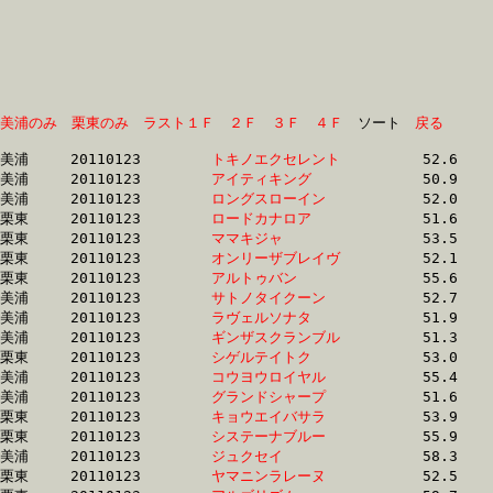
美浦のみ
栗東のみ
ラスト１Ｆ
２Ｆ
３Ｆ
４Ｆ
　ソート　
戻る
美浦	20110123	
トキノエクセレント
		52.6 	-	37.8 	-	24.6 	-	12.5

美浦	20110123	
アイティキング　　
		50.9 	-	36.8 	-	24.6 	-	12.5

美浦	20110123	
ロングスローイン　
		52.0 	-	37.5 	-	24.6 	-	12.5

栗東	20110123	
ロードカナロア　　
		51.6 	-	37.5 	-	24.6 	-	12.3

栗東	20110123	
ママキジャ　　　　
		53.5 	-	37.9 	-	24.8 	-	12.5

栗東	20110123	
オンリーザブレイヴ
		52.1 	-	38.1 	-	25.1 	-	12.8

栗東	20110123	
アルトゥバン　　　
		55.6 	-	39.6 	-	25.1 	-	12.0

美浦	20110123	
サトノタイクーン　
		52.7 	-	38.6 	-	25.1 	-	12.6

美浦	20110123	
ラヴェルソナタ　　
		51.9 	-	38.0 	-	25.2 	-	12.6

美浦	20110123	
ギンザスクランブル
		51.3 	-	37.3 	-	25.2 	-	13.2

栗東	20110123	
シゲルテイトク　　
		53.0 	-	38.1 	-	25.2 	-	12.5

美浦	20110123	
コウヨウロイヤル　
		55.4 	-	39.8 	-	25.3 	-	12.2

美浦	20110123	
グランドシャープ　
		51.6 	-	37.5 	-	25.3 	-	13.3

栗東	20110123	
キョウエイバサラ　
		53.9 	-	39.2 	-	25.3 	-	12.7

栗東	20110123	
システーナブルー　
		55.9 	-	0.0 	-	25.3 	-	12.8

美浦	20110123	
ジュクセイ　　　　
		58.3 	-	41.2 	-	25.4 	-	12.5

栗東	20110123	
ヤマニンラレーヌ　
		52.5 	-	37.9 	-	25.4 	-	13.1
