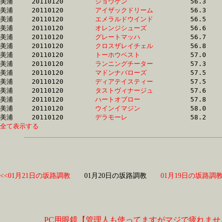
美浦	20110120	
ジョウゲン　　　　
		56.3 	-	42.0 	-	28.0 	-	14.2

美浦	20110120	
アイザックドリーム
		56.3 	-	41.5 	-	27.6 	-	13.5

美浦	20110120	
エメラルドウインド
		56.5 	-	41.6 	-	27.7 	-	13.6

美浦	20110120	
オレンジシューズ　
		56.6 	-	41.7 	-	27.5 	-	13.7

美浦	20110120	
グレートマッハ　　
		56.7 	-	0.0 	-	0.0 	-	12.0

美浦	20110120	
クロスザレイチェル
		56.8 	-	41.8 	-	26.7 	-	12.6

美浦	20110120	
トーホウベスト　　
		57.0 	-	41.2 	-	26.0 	-	12.0

美浦	20110120	
ランニングチーター
		57.3 	-	42.8 	-	28.0 	-	13.6

美浦	20110120	
マドンナバローズ　
		57.5 	-	42.8 	-	28.0 	-	13.6

美浦	20110120	
ディアテイスティー
		57.5 	-	42.6 	-	28.7 	-	14.6

美浦	20110120	
タストヴィナージュ
		57.6 	-	42.8 	-	28.0 	-	13.6

美浦	20110120	
ハートオブロー　　
		57.8 	-	39.7 	-	26.2 	-	13.0

美浦	20110120	
ウインイマジン　　
		58.0 	-	42.7 	-	27.4 	-	12.8

美浦	20110120	
デラモーレ　　　　
全て表示する
<<01月21日の坂路調教
01月20日の坂路調教
01月19日の坂路調教
PC用眼鏡【管理人も使ってますがマジで疲れませ