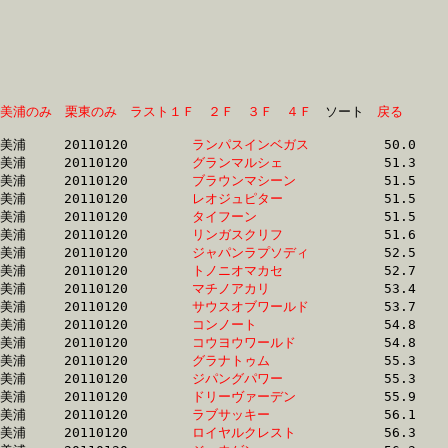
美浦のみ
栗東のみ
ラスト１Ｆ
２Ｆ
３Ｆ
４Ｆ
　ソート　
戻る
美浦	20110120	
ランパスインベガス
		50.0 	-	36.6 	-	24.7 	-	12.7

美浦	20110120	
グランマルシェ　　
		51.3 	-	37.9 	-	25.2 	-	13.0

美浦	20110120	
ブラウンマシーン　
		51.5 	-	37.1 	-	24.6 	-	12.6

美浦	20110120	
レオジュピター　　
		51.5 	-	37.9 	-	25.3 	-	13.0

美浦	20110120	
タイフーン　　　　
		51.5 	-	37.0 	-	24.7 	-	12.7

美浦	20110120	
リンガスクリフ　　
		51.6 	-	37.7 	-	24.8 	-	12.6

美浦	20110120	
ジャパンラプソディ
		52.5 	-	38.0 	-	24.7 	-	12.5

美浦	20110120	
トノニオマカセ　　
		52.7 	-	39.2 	-	26.3 	-	13.2

美浦	20110120	
マチノアカリ　　　
		53.4 	-	39.0 	-	25.7 	-	12.8

美浦	20110120	
サウスオブワールド
		53.7 	-	39.1 	-	25.5 	-	13.0

美浦	20110120	
コンノート　　　　
		54.8 	-	40.7 	-	27.1 	-	13.5

美浦	20110120	
コウヨウワールド　
		54.8 	-	40.2 	-	26.8 	-	13.5

美浦	20110120	
グラナトゥム　　　
		55.3 	-	39.7 	-	26.5 	-	13.7

美浦	20110120	
ジパングパワー　　
		55.3 	-	41.0 	-	27.3 	-	13.5

美浦	20110120	
ドリーヴァーデン　
		55.9 	-	39.8 	-	26.4 	-	13.6

美浦	20110120	
ラブサッキー　　　
		56.1 	-	40.2 	-	26.0 	-	12.9

美浦	20110120	
ロイヤルクレスト　
		56.3 	-	42.0 	-	27.9 	-	14.1
