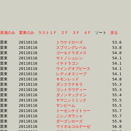
美浦のみ
栗東のみ
ラスト１Ｆ
２Ｆ
３Ｆ
４Ｆ
　ソート　
戻る
栗東	20110116	
トウケイローズ　　
		53.6 	-	39.5 	-	26.2 	-	13.1

栗東	20110116	
スプリングレベル　
		53.8 	-	38.6 	-	25.6 	-	13.1

栗東	20110116	
ゴールドラダメス　
		54.0 	-	39.9 	-	26.6 	-	13.5

栗東	20110116	
サトノシュレン　　
		54.1 	-	0.0 	-	25.8 	-	13.3

栗東	20110116	
イチドラゴン　　　
		54.1 	-	38.7 	-	24.9 	-	12.5

栗東	20110116	
ウイングオブピース
		54.1 	-	40.2 	-	26.2 	-	12.9

栗東	20110116	
レディオスソープ　
		54.1 	-	39.3 	-	25.3 	-	12.7

栗東	20110116	
キモンレッド　　　
		54.8 	-	39.1 	-	26.3 	-	13.8

栗東	20110116	
ダンスラナキラ　　
		55.3 	-	40.8 	-	27.3 	-	13.9

栗東	20110116	
ゴットラウディー　
		55.3 	-	40.6 	-	26.2 	-	12.8

栗東	20110116	
ダノンマックイン　
		55.4 	-	41.8 	-	28.0 	-	13.7

栗東	20110116	
ヤマニンミミック　
		55.5 	-	40.3 	-	26.7 	-	13.6

栗東	20110116	
サンビーム　　　　
		55.5 	-	40.3 	-	26.3 	-	13.4

栗東	20110116	
トーセンケイトゥー
		55.7 	-	40.4 	-	0.0 	-	13.5

栗東	20110116	
ニシノガラシャ　　
		55.7 	-	40.8 	-	26.9 	-	13.5

栗東	20110116	
ダーズンローズ　　
		55.9 	-	41.4 	-	27.6 	-	13.8

栗東	20110116	
マイネルコルテーゼ
		56.0 	-	40.9 	-	27.2 	-	14.0
