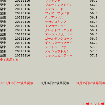
栗東	20110116	
ママキジャ　　　　
		56.2 	-	41.9 	-	27.6 	-	13.7

栗東	20110116	
ブルーミングメイン
		56.3 	-	40.7 	-	28.0 	-	15.0

栗東	20110116	
デスペラード　　　
		56.3 	-	41.1 	-	27.3 	-	13.7

栗東	20110116	
フェアープライド　
		56.3 	-	40.7 	-	26.9 	-	13.6

栗東	20110116	
クリアンサス　　　
		56.3 	-	41.6 	-	28.2 	-	14.4

栗東	20110116	
サカジロキング　　
		56.4 	-	41.9 	-	27.9 	-	0.0 

栗東	20110116	
イマカツミライ　　
		56.4 	-	41.4 	-	27.8 	-	13.8

栗東	20110116	
グレイトフルダッド
		56.4 	-	40.6 	-	26.5 	-	13.3

栗東	20110116	
エーシンリボルバー
		56.6 	-	40.6 	-	26.5 	-	13.4

栗東	20110116	
ゴールデングローブ
		56.7 	-	41.9 	-	28.4 	-	14.6

栗東	20110116	
ギュスターヴクライ
		56.9 	-	41.4 	-	26.7 	-	13.2

栗東	20110116	
デットシーピサ　　
		57.0 	-	42.1 	-	27.2 	-	13.4

栗東	20110116	
メイショウトカチ　
		57.0 	-	41.6 	-	27.3 	-	13.5

栗東	20110116	
リッシュビスティー
全て表示する
<<01月18日の坂路調教
01月16日の坂路調教
01月15日の坂路調教
Gポイントポ