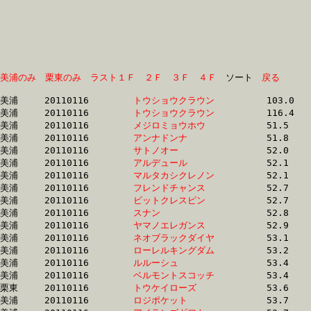
美浦のみ
栗東のみ
ラスト１Ｆ
２Ｆ
３Ｆ
４Ｆ
　ソート　
戻る
美浦	20110116	
トウショウクラウン
		103.0 	-	75.3 	-	49.3 	-	23.9

美浦	20110116	
トウショウクラウン
		116.4 	-	85.2 	-	56.5 	-	28.4

美浦	20110116	
メジロミョウホウ　
		51.5 	-	37.5 	-	25.0 	-	12.8

美浦	20110116	
アンナドンナ　　　
		51.8 	-	37.8 	-	25.1 	-	13.0

美浦	20110116	
サトノオー　　　　
		52.0 	-	38.1 	-	25.1 	-	12.9

美浦	20110116	
アルデュール　　　
		52.1 	-	38.4 	-	25.6 	-	12.8

美浦	20110116	
マルタカシクレノン
		52.1 	-	38.6 	-	25.5 	-	12.6

美浦	20110116	
フレンドチャンス　
		52.7 	-	37.6 	-	25.2 	-	12.8

美浦	20110116	
ビットクレスピン　
		52.7 	-	39.0 	-	26.0 	-	13.5

美浦	20110116	
スナン　　　　　　
		52.8 	-	39.5 	-	26.6 	-	13.4

美浦	20110116	
ヤマノエレガンス　
		52.9 	-	39.2 	-	26.3 	-	13.6

美浦	20110116	
ネオブラックダイヤ
		53.1 	-	39.8 	-	26.8 	-	13.9

美浦	20110116	
ローレルキングダム
		53.2 	-	38.8 	-	26.1 	-	13.5

美浦	20110116	
ルルーシュ　　　　
		53.4 	-	38.8 	-	25.9 	-	13.0

美浦	20110116	
ベルモントスコッチ
		53.4 	-	38.5 	-	25.5 	-	12.7

栗東	20110116	
トウケイローズ　　
		53.6 	-	39.5 	-	26.2 	-	13.1

美浦	20110116	
ロジポケット　　　
		53.7 	-	39.7 	-	26.2 	-	13.7
