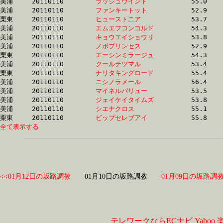
美浦	20110110	
ラッシュウインド　
		55.0 	-	39.7 	-	25.5 	-	12.0

美浦	20110110	
ファンキートット　
		52.9 	-	38.4 	-	25.5 	-	13.1

栗東	20110110	
ヒューストニア　　
		53.7 	-	39.1 	-	25.6 	-	12.9

美浦	20110110	
エムエフコンコルド
		54.3 	-	39.7 	-	25.6 	-	12.4

美浦	20110110	
キョウエイショウリ
		53.8 	-	38.8 	-	25.7 	-	12.9

美浦	20110110	
ノボプリンセス　　
		52.9 	-	39.0 	-	25.7 	-	12.9

栗東	20110110	
エーシンミラージュ
		54.3 	-	39.5 	-	25.8 	-	13.1

美浦	20110110	
クールテツマル　　
		53.4 	-	39.3 	-	25.9 	-	13.1

栗東	20110110	
ナリタキングロード
		55.4 	-	0.0 	-	25.9 	-	0.0 

美浦	20110110	
ニシノラメール　　
		56.4 	-	40.2 	-	25.9 	-	12.5

美浦	20110110	
マイネルバリュー　
		53.5 	-	39.2 	-	25.9 	-	13.0

美浦	20110110	
ジェイケイタイムズ
		53.8 	-	39.0 	-	25.9 	-	12.8

美浦	20110110	
シエナクロス　　　
		55.1 	-	39.9 	-	26.0 	-	12.9

栗東	20110110	
ビップセレブアイ　
全て表示する
<<01月12日の坂路調教
01月10日の坂路調教
01月09日の坂路調教
テレワークならECナビ
Yahoo