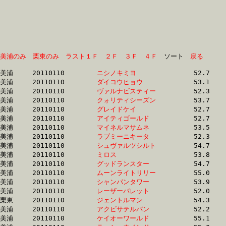
美浦のみ
栗東のみ
ラスト１Ｆ
２Ｆ
３Ｆ
４Ｆ
　ソート　
戻る
美浦	20110110	
ニシノキミヨ　　　
		52.7 	-	37.8 	-	24.3 	-	12.2

美浦	20110110	
ダイコウヒョウ　　
		53.1 	-	38.2 	-	24.4 	-	11.9

美浦	20110110	
ヴァルナビスティー
		52.3 	-	37.3 	-	24.5 	-	12.5

美浦	20110110	
クォリティシーズン
		53.7 	-	38.5 	-	24.7 	-	12.5

美浦	20110110	
グレイドケイ　　　
		52.7 	-	37.8 	-	24.9 	-	12.5

美浦	20110110	
アイティゴールド　
		52.7 	-	37.9 	-	24.9 	-	12.5

美浦	20110110	
マイネルマサムネ　
		53.5 	-	38.1 	-	25.0 	-	12.8

美浦	20110110	
ラブミーニキータ　
		52.3 	-	37.7 	-	25.0 	-	12.7

美浦	20110110	
シュヴァルツシルト
		54.7 	-	39.0 	-	25.1 	-	12.6

美浦	20110110	
ミロス　　　　　　
		53.8 	-	38.9 	-	25.2 	-	12.5

美浦	20110110	
グッドランスター　
		54.7 	-	39.0 	-	25.2 	-	12.5

美浦	20110110	
ムーンライトリリー
		55.0 	-	39.3 	-	25.3 	-	12.5

美浦	20110110	
シャンパンタワー　
		53.9 	-	39.0 	-	25.3 	-	12.7

美浦	20110110	
レーザーバレット　
		52.0 	-	37.8 	-	25.3 	-	12.5

栗東	20110110	
ジェントルマン　　
		54.3 	-	38.9 	-	25.3 	-	12.8

美浦	20110110	
アクビサテルバン　
		52.2 	-	38.0 	-	25.4 	-	13.2

美浦	20110110	
ケイオーワールド　
		55.1 	-	39.5 	-	25.5 	-	12.4
