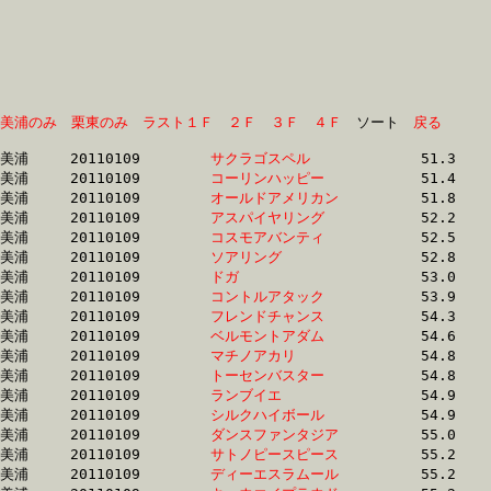
美浦のみ
栗東のみ
ラスト１Ｆ
２Ｆ
３Ｆ
４Ｆ
　ソート　
戻る
美浦	20110109	
サクラゴスペル　　
		51.3 	-	37.1 	-	24.3 	-	12.0

美浦	20110109	
コーリンハッピー　
		51.4 	-	38.0 	-	25.5 	-	13.1

美浦	20110109	
オールドアメリカン
		51.8 	-	37.9 	-	25.1 	-	12.6

美浦	20110109	
アスパイヤリング　
		52.2 	-	38.7 	-	24.9 	-	12.5

美浦	20110109	
コスモアバンティ　
		52.5 	-	0.0 	-	25.5 	-	13.4

美浦	20110109	
ソアリング　　　　
		52.8 	-	38.2 	-	25.2 	-	12.7

美浦	20110109	
ドガ　　　　　　　
		53.0 	-	38.6 	-	25.1 	-	12.7

美浦	20110109	
コントルアタック　
		53.9 	-	39.4 	-	25.6 	-	12.8

美浦	20110109	
フレンドチャンス　
		54.3 	-	39.9 	-	26.2 	-	13.5

美浦	20110109	
ベルモントアダム　
		54.6 	-	40.1 	-	26.1 	-	12.6

美浦	20110109	
マチノアカリ　　　
		54.8 	-	40.5 	-	26.4 	-	13.1

美浦	20110109	
トーセンバスター　
		54.8 	-	40.3 	-	26.2 	-	12.7

美浦	20110109	
ランブイエ　　　　
		54.9 	-	39.8 	-	25.7 	-	0.0 

美浦	20110109	
シルクハイボール　
		54.9 	-	39.7 	-	25.7 	-	12.8

美浦	20110109	
ダンスファンタジア
		55.0 	-	40.8 	-	27.3 	-	13.7

美浦	20110109	
サトノピースピース
		55.2 	-	41.2 	-	27.6 	-	14.2

美浦	20110109	
ディーエスラムール
		55.2 	-	40.2 	-	25.6 	-	12.6
