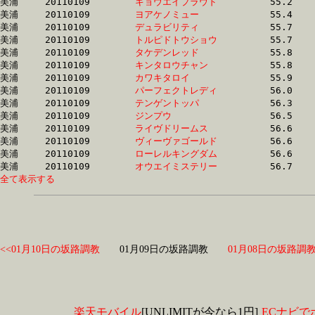
美浦	20110109	
キョウエイプラウド
		55.2 	-	40.3 	-	25.6 	-	12.5

美浦	20110109	
ヨアケノミュー　　
		55.4 	-	40.8 	-	27.0 	-	14.0

美浦	20110109	
デュラビリティ　　
		55.7 	-	41.2 	-	26.8 	-	13.1

美浦	20110109	
トルピドトウショウ
		55.7 	-	40.0 	-	26.1 	-	12.6

美浦	20110109	
タケデンレッド　　
		55.8 	-	38.9 	-	25.8 	-	13.0

美浦	20110109	
キンタロウチャン　
		55.8 	-	41.3 	-	27.0 	-	13.2

美浦	20110109	
カワキタロイ　　　
		55.9 	-	38.9 	-	25.8 	-	13.0

美浦	20110109	
パーフェクトレディ
		56.0 	-	41.8 	-	28.1 	-	14.3

美浦	20110109	
テンゲントッパ　　
		56.3 	-	39.8 	-	25.4 	-	12.7

美浦	20110109	
ジンプウ　　　　　
		56.5 	-	40.3 	-	26.2 	-	12.6

美浦	20110109	
ライヴドリームス　
		56.6 	-	40.9 	-	26.3 	-	12.5

美浦	20110109	
ヴィーヴァゴールド
		56.6 	-	41.6 	-	28.0 	-	14.1

美浦	20110109	
ローレルキングダム
		56.6 	-	40.9 	-	26.4 	-	12.6

美浦	20110109	
オウエイミステリー
全て表示する
<<01月10日の坂路調教
01月09日の坂路調教
01月08日の坂路調教
楽天モバイル
[UNLIMITが今なら1円]
ECナビで