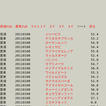
美浦のみ
栗東のみ
ラスト１Ｆ
２Ｆ
３Ｆ
４Ｆ
　ソート　
戻る
美浦	20110108	
ジャービス　　　　
		52.4 	-	38.4 	-	25.0 	-	12.5

栗東	20110108	
ナリタカサブランカ
		53.2 	-	38.7 	-	25.7 	-	13.0

栗東	20110108	
ホーマンルッツ　　
		54.9 	-	39.8 	-	25.9 	-	12.8

美浦	20110108	
レオミヤビ　　　　
		54.4 	-	39.5 	-	25.9 	-	12.9

栗東	20110108	
アドマイヤエレノア
		55.8 	-	39.9 	-	26.1 	-	13.1

栗東	20110108	
ラトルスネーク　　
		52.4 	-	39.0 	-	26.2 	-	13.3

美浦	20110108	
パンジャ　　　　　
		55.0 	-	40.5 	-	26.2 	-	12.4

栗東	20110108	
ラプリメーラ　　　
		54.7 	-	39.7 	-	26.2 	-	13.5

美浦	20110108	
ケイアイアルテミス
		56.9 	-	41.1 	-	26.3 	-	12.6

栗東	20110108	
ワイルドビート　　
		55.3 	-	40.4 	-	26.3 	-	12.8

栗東	20110108	
ドクトルスズカ　　
		54.3 	-	39.8 	-	26.3 	-	13.2

美浦	20110108	
サクラエスパーダ　
		52.9 	-	39.3 	-	26.4 	-	13.7

栗東	20110108	
アドマイヤスコール
		56.8 	-	40.1 	-	26.4 	-	13.2

栗東	20110108	
チャーミングダンス
		56.0 	-	40.9 	-	26.5 	-	12.7

栗東	20110108	
キョウワダッフィー
		55.0 	-	40.4 	-	26.6 	-	13.2

栗東	20110108	
エーシンアイネアス
		57.1 	-	41.2 	-	26.8 	-	13.1

栗東	20110108	
ミスチフキッツ　　
		0.0 	-	39.0 	-	26.8 	-	13.9
