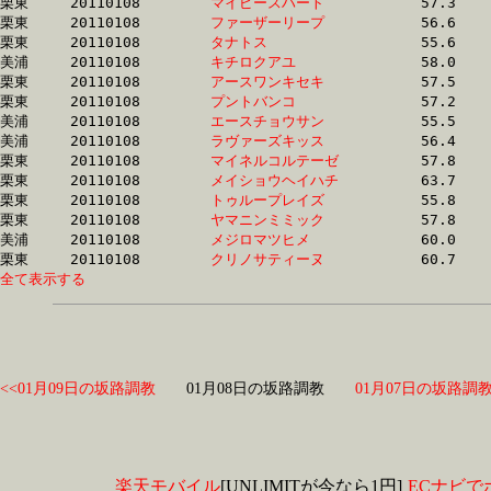
栗東	20110108	
マイピースハート　
		57.3 	-	41.1 	-	26.8 	-	13.0

栗東	20110108	
ファーザーリープ　
		56.6 	-	41.2 	-	26.8 	-	12.9

栗東	20110108	
タナトス　　　　　
		55.6 	-	40.9 	-	26.9 	-	13.4

美浦	20110108	
キチロクアユ　　　
		58.0 	-	42.0 	-	27.0 	-	12.7

栗東	20110108	
アースワンキセキ　
		57.5 	-	42.3 	-	27.1 	-	13.2

栗東	20110108	
プントバンコ　　　
		57.2 	-	41.6 	-	27.3 	-	13.3

美浦	20110108	
エースチョウサン　
		55.5 	-	41.4 	-	27.4 	-	13.7

美浦	20110108	
ラヴァーズキッス　
		56.4 	-	41.8 	-	27.4 	-	13.3

栗東	20110108	
マイネルコルテーゼ
		57.8 	-	42.0 	-	27.7 	-	14.1

栗東	20110108	
メイショウヘイハチ
		63.7 	-	44.9 	-	27.7 	-	12.9

栗東	20110108	
トゥループレイズ　
		55.8 	-	41.6 	-	27.7 	-	13.3

栗東	20110108	
ヤマニンミミック　
		57.8 	-	42.0 	-	27.8 	-	14.1

美浦	20110108	
メジロマツヒメ　　
		60.0 	-	43.0 	-	27.9 	-	13.4

栗東	20110108	
クリノサティーヌ　
全て表示する
<<01月09日の坂路調教
01月08日の坂路調教
01月07日の坂路調教
楽天モバイル
[UNLIMITが今なら1円]
ECナビで