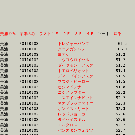
美浦のみ
栗東のみ
ラスト１Ｆ
２Ｆ
３Ｆ
４Ｆ
　ソート　
戻る
美浦	20110103	
トレジャーバンク　
		101.5 	-	74.2 	-	49.2 	-	24.0

美浦	20110103	
クニノガンバレー　
		106.1 	-	79.3 	-	53.1 	-	26.5

美浦	20110103	
ヨアケ　　　　　　
		51.2 	-	37.3 	-	25.0 	-	12.7

美浦	20110103	
コウヨウロイヤル　
		51.2 	-	37.4 	-	24.9 	-	12.6

美浦	20110103	
ダイヤモンドアスク
		51.2 	-	37.9 	-	25.8 	-	13.5

美浦	20110103	
トモロペリオット　
		51.4 	-	37.9 	-	25.8 	-	13.5

美浦	20110103	
ディープインアスク
		51.5 	-	38.2 	-	26.0 	-	13.7

美浦	20110103	
マスクトヒーロー　
		51.5 	-	38.0 	-	25.6 	-	13.2

美浦	20110103	
ヒシマドンナ　　　
		51.8 	-	38.0 	-	25.0 	-	12.5

美浦	20110103	
ニシノラプター　　
		52.2 	-	37.7 	-	24.6 	-	12.5

美浦	20110103	
コスモインナビット
		52.2 	-	38.5 	-	25.6 	-	12.8

美浦	20110103	
ネオブラックダイヤ
		52.3 	-	38.7 	-	26.2 	-	13.6

美浦	20110103	
ボンドストリート　
		52.5 	-	38.8 	-	26.1 	-	13.5

美浦	20110103	
レッドジョーカー　
		52.6 	-	38.7 	-	25.2 	-	13.0

美浦	20110103	
タイセイスキム　　
		52.6 	-	38.9 	-	26.3 	-	14.0

美浦	20110103	
エルクロス　　　　
		52.7 	-	38.5 	-	25.7 	-	12.9

美浦	20110103	
バンスタンウォルツ
		52.7 	-	38.8 	-	25.3 	-	12.8
