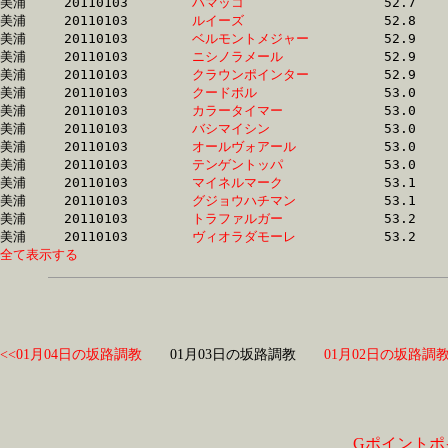
美浦	20110103	
ハマッコ　　　　　
		52.7 	-	0.0 	-	26.0 	-	13.2

美浦	20110103	
ルイーズ　　　　　
		52.8 	-	38.6 	-	25.8 	-	12.9

美浦	20110103	
ベルモントメジャー
		52.9 	-	39.0 	-	26.1 	-	13.3

美浦	20110103	
ニシノラメール　　
		52.9 	-	38.6 	-	25.8 	-	13.4

美浦	20110103	
クラウンポインター
		52.9 	-	38.3 	-	25.2 	-	12.7

美浦	20110103	
クードボル　　　　
		53.0 	-	38.8 	-	25.8 	-	12.7

美浦	20110103	
カラータイマー　　
		53.0 	-	38.1 	-	24.7 	-	12.3

美浦	20110103	
バシマイシン　　　
		53.0 	-	39.4 	-	26.3 	-	13.4

美浦	20110103	
オールヴォアール　
		53.0 	-	38.0 	-	24.2 	-	12.2

美浦	20110103	
テンゲントッパ　　
		53.0 	-	38.2 	-	24.8 	-	12.3

美浦	20110103	
マイネルマーク　　
		53.1 	-	38.6 	-	25.0 	-	12.4

美浦	20110103	
グジョウハチマン　
		53.1 	-	38.3 	-	25.1 	-	12.8

美浦	20110103	
トラファルガー　　
		53.2 	-	38.9 	-	25.9 	-	13.1

美浦	20110103	
ヴィオラダモーレ　
全て表示する
<<01月04日の坂路調教
01月03日の坂路調教
01月02日の坂路調教
Gポイントポ