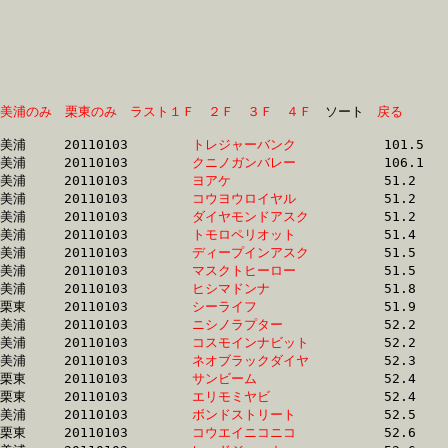
美浦のみ
栗東のみ
ラスト１Ｆ
２Ｆ
３Ｆ
４Ｆ
　ソート　
戻る
美浦	20110103	
トレジャーバンク　
		101.5 	-	74.2 	-	49.2 	-	24.0

美浦	20110103	
クニノガンバレー　
		106.1 	-	79.3 	-	53.1 	-	26.5

美浦	20110103	
ヨアケ　　　　　　
		51.2 	-	37.3 	-	25.0 	-	12.7

美浦	20110103	
コウヨウロイヤル　
		51.2 	-	37.4 	-	24.9 	-	12.6

美浦	20110103	
ダイヤモンドアスク
		51.2 	-	37.9 	-	25.8 	-	13.5

美浦	20110103	
トモロペリオット　
		51.4 	-	37.9 	-	25.8 	-	13.5

美浦	20110103	
ディープインアスク
		51.5 	-	38.2 	-	26.0 	-	13.7

美浦	20110103	
マスクトヒーロー　
		51.5 	-	38.0 	-	25.6 	-	13.2

美浦	20110103	
ヒシマドンナ　　　
		51.8 	-	38.0 	-	25.0 	-	12.5

栗東	20110103	
シーライフ　　　　
		51.9 	-	38.3 	-	25.4 	-	12.8

美浦	20110103	
ニシノラプター　　
		52.2 	-	37.7 	-	24.6 	-	12.5

美浦	20110103	
コスモインナビット
		52.2 	-	38.5 	-	25.6 	-	12.8

美浦	20110103	
ネオブラックダイヤ
		52.3 	-	38.7 	-	26.2 	-	13.6

栗東	20110103	
サンビーム　　　　
		52.4 	-	37.8 	-	25.2 	-	12.9

栗東	20110103	
エリモミヤビ　　　
		52.4 	-	38.7 	-	26.0 	-	13.4

美浦	20110103	
ボンドストリート　
		52.5 	-	38.8 	-	26.1 	-	13.5

栗東	20110103	
コウエイニコニコ　
		52.6 	-	39.3 	-	26.9 	-	13.7
