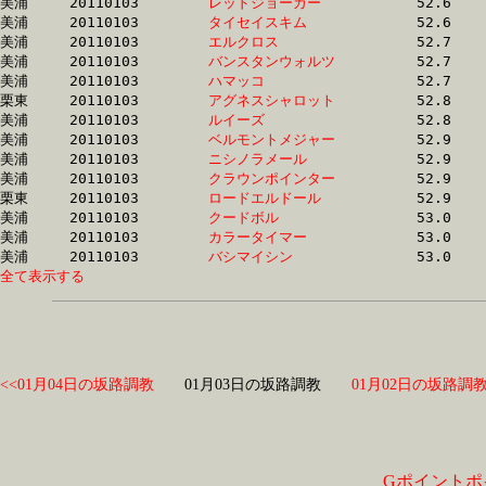
美浦	20110103	
レッドジョーカー　
		52.6 	-	38.7 	-	25.2 	-	13.0

美浦	20110103	
タイセイスキム　　
		52.6 	-	38.9 	-	26.3 	-	14.0

美浦	20110103	
エルクロス　　　　
		52.7 	-	38.5 	-	25.7 	-	12.9

美浦	20110103	
バンスタンウォルツ
		52.7 	-	38.8 	-	25.3 	-	12.8

美浦	20110103	
ハマッコ　　　　　
		52.7 	-	0.0 	-	26.0 	-	13.2

栗東	20110103	
アグネスシャロット
		52.8 	-	38.6 	-	25.8 	-	13.0

美浦	20110103	
ルイーズ　　　　　
		52.8 	-	38.6 	-	25.8 	-	12.9

美浦	20110103	
ベルモントメジャー
		52.9 	-	39.0 	-	26.1 	-	13.3

美浦	20110103	
ニシノラメール　　
		52.9 	-	38.6 	-	25.8 	-	13.4

美浦	20110103	
クラウンポインター
		52.9 	-	38.3 	-	25.2 	-	12.7

栗東	20110103	
ロードエルドール　
		52.9 	-	0.0 	-	25.6 	-	12.8

美浦	20110103	
クードボル　　　　
		53.0 	-	38.8 	-	25.8 	-	12.7

美浦	20110103	
カラータイマー　　
		53.0 	-	38.1 	-	24.7 	-	12.3

美浦	20110103	
バシマイシン　　　
全て表示する
<<01月04日の坂路調教
01月03日の坂路調教
01月02日の坂路調教
Gポイントポ