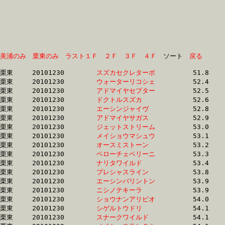
美浦のみ
栗東のみ
ラスト１Ｆ
２Ｆ
３Ｆ
４Ｆ
　ソート　
戻る
栗東	20101230	
スズカセクレターボ
		51.8 	-	37.9 	-	25.2 	-	12.8

栗東	20101230	
ウォーターリコシェ
		52.4 	-	38.6 	-	25.7 	-	13.2

栗東	20101230	
アドマイヤセプター
		52.5 	-	38.5 	-	25.7 	-	12.7

栗東	20101230	
ドクトルスズカ　　
		52.6 	-	38.8 	-	25.8 	-	13.2

栗東	20101230	
エーシンジャイヴ　
		52.8 	-	38.5 	-	25.4 	-	12.8

栗東	20101230	
アドマイヤサガス　
		52.9 	-	38.9 	-	25.7 	-	12.6

栗東	20101230	
ジェットストリーム
		53.0 	-	39.3 	-	25.8 	-	13.1

栗東	20101230	
メイショウマシュウ
		53.1 	-	38.4 	-	25.0 	-	12.4

栗東	20101230	
オースミストーン　
		53.2 	-	39.1 	-	25.9 	-	13.0

栗東	20101230	
ベローチェベリーニ
		53.3 	-	38.9 	-	26.3 	-	13.3

栗東	20101230	
ナリタワイルド　　
		53.4 	-	39.2 	-	26.1 	-	13.2

栗東	20101230	
プレシャスライン　
		53.8 	-	39.5 	-	26.1 	-	13.2

栗東	20101230	
エーシンバリントン
		53.9 	-	39.7 	-	26.5 	-	13.7

栗東	20101230	
ニシノテキーラ　　
		53.9 	-	39.4 	-	26.1 	-	13.0

栗東	20101230	
ショウナンアリビオ
		54.0 	-	39.3 	-	25.6 	-	12.7

栗東	20101230	
シゲルトウドリ　　
		54.1 	-	39.4 	-	26.3 	-	13.2

栗東	20101230	
スナークワイルド　
		54.1 	-	39.5 	-	26.2 	-	13.2
