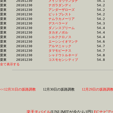
栗東	20101230	
メイショウランタナ
		54.1 	-	40.3 	-	26.7 	-	13.9

栗東	20101230	
ナガラダンディ　　
		54.2 	-	39.8 	-	26.3 	-	13.2

栗東	20101230	
アンダーザローズ　
		54.2 	-	39.4 	-	26.0 	-	13.1

栗東	20101230	
ビットプレスト　　
		54.2 	-	39.0 	-	25.8 	-	13.0

栗東	20101230	
ナムラカメーリア　
		54.2 	-	39.1 	-	26.1 	-	13.3

栗東	20101230	
デスペラード　　　
		54.3 	-	39.5 	-	25.6 	-	12.7

栗東	20101230	
ダノンスプリーム　
		54.4 	-	39.6 	-	26.2 	-	13.2

栗東	20101230	
タカオノボル　　　
		54.4 	-	39.7 	-	26.4 	-	13.4

栗東	20101230	
シルククロノス　　
		54.4 	-	40.2 	-	27.1 	-	14.0

栗東	20101230	
エーシンイオマンテ
		54.6 	-	39.9 	-	25.9 	-	13.1

栗東	20101230	
アルマニャック　　
		54.7 	-	40.0 	-	25.9 	-	13.1

栗東	20101230	
タマモビーナス　　
		54.7 	-	40.1 	-	26.5 	-	13.4

栗東	20101230	
シャドウトルネード
		54.8 	-	39.2 	-	25.6 	-	13.2

栗東	20101230	
コスモセンシティブ
全て表示する
<<12月31日の坂路調教
12月30日の坂路調教
12月29日の坂路調教
楽天モバイル
[UNLIMITが今なら1円]
ECナビで